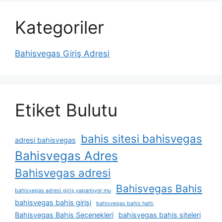
Kategoriler
Bahisvegas Giriş Adresi
Etiket Bulutu
bahis sitesi bahisvegas
adresi bahisvegas
Bahisvegas Adres
Bahisvegas adresi
Bahisvegas Bahis
bahisvegas adresi giriş yapamıyor mu
bahisvegas bahis girişi
bahisvegas bahis hattı
Bahisvegas Bahis Seçenekleri
bahisvegas bahis siteleri