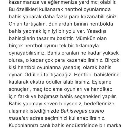
kazanmanıza ve eğlenmenize yardımcı olabilir.
Bu özellikleri kullanarak hentbol oyunlarında
bahis yaparak daha fazla para kazanabilirsiniz.
Onları tartışalım. Bunlardan birinin hentbolda
bahis yapmak için iyi bir yolu var. Yasadışı
bahisçilerin tasarımı basittir. Mümkün olan
birçok hentbol oyunu tek bir tıklamayla
oynayabilirsiniz. Bahis oranları ne kadar yüksek
olursa, o kadar çok para kazanabilirsiniz. Birçok
kişi hentbol oyunlarına yasadışı olarak bahis
oynar. Ödülleri tartışacağız. Hentbol bahislerine
katılarak ekstra ödüller alabilirsiniz. Eşleşme
sonuçları, maç toplama oyunları ve handikap
için farklı ve bağımsız bahis seçenekleri yapılır.
Bahis yapmayı seven biriyseniz, hedeflerinize
ulaşmak istediğinizde
Bahisvegas casino
masaları
adres seçiminizi kullanabilirsiniz.
Kuponlarınızı canlı bahis endüstrisinde bir marka