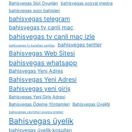
Bahisvegas Slot Oyunları
bahisvegas sosyal medya
bahisvegas spor bahisleri
bahisvegas telegram
bahisvegas tv canli maç
bahisvegas tv canli maç izle
bahisvegas twitter
bahisvegas tv kuralları sayfası
Bahisvegas Web Sitesi
bahisvegas whatsapp
Bahisvegas Yeni Adres
Bahisvegas Yeni Adresi
Bahisvegas yeni giriş
Bahisvegas Yeni Giriş Adresi
Bahisvegas Ödeme Yöntemleri
Bahisvegas Üyeliği
bahisvegas çevrimiçi oyuncu siteleri
Bahisvegas üyelik
bahisvegas üyelik koşulları