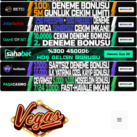
İçeriğe
atla
Menü