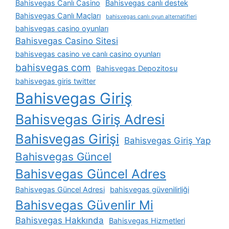
Bahisvegas Canlı Casino
Bahisvegas canlı destek
Bahisvegas Canlı Maçları
bahisvegas canlı oyun alternatifleri
bahisvegas casino oyunları
Bahisvegas Casino Sitesi
bahisvegas casino ve canlı casino oyunları
bahisvegas com
Bahisvegas Depozitosu
bahisvegas giris twitter
Bahisvegas Giriş
Bahisvegas Giriş Adresi
Bahisvegas Girişi
Bahisvegas Giriş Yap
Bahisvegas Güncel
Bahisvegas Güncel Adres
Bahisvegas Güncel Adresi
bahisvegas güvenilirliği
Bahisvegas Güvenlir Mi
Bahisvegas Hakkında
Bahisvegas Hizmetleri