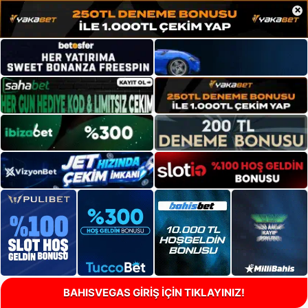
×
BAHISVEGAS GİRİŞ İÇİN TIKLAYINIZ!