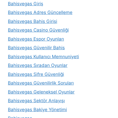
Bahisvegas Giriş
Bahisvegas Adres Güncelleme
Bahisvegas Bahis Girişi
Bahisvegas Casino Güvenliği
Bahisvegas Espor Oyunları
Bahisvegas Güvenilir Bahis
Bahisvegas Kullanıcı Memnuniyeti
Bahisvegas Sıradan Oyunlar
Bahisvegas Şifre Güvenliği
Bahisvegas Güvenilirlik Soruları
Bahisvegas Geleneksel Oyunlar
Bahisvegas Sektör Anlayışı
Bahisvegas Bakiye Yönetimi