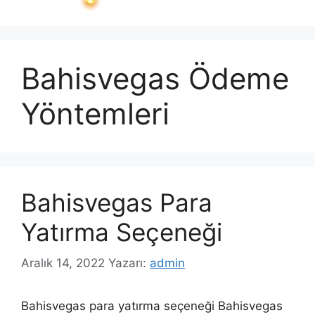
Bahisvegas Ödeme
Yöntemleri
Bahisvegas Para
Yatırma Seçeneği
Aralık 14, 2022
Yazarı:
admin
Bahisvegas para yatırma seçeneği Bahisvegas