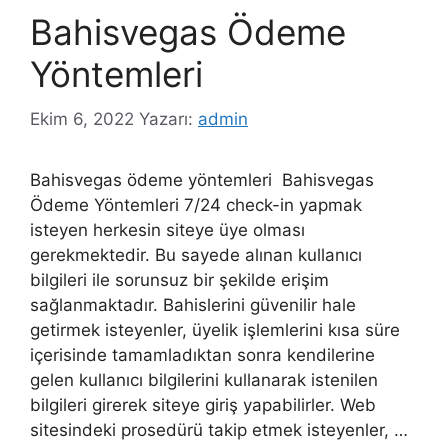
Bahisvegas Ödeme
Yöntemleri
Ekim 6, 2022
Yazarı:
admin
Bahisvegas ödeme yöntemleri Bahisvegas
Ödeme Yöntemleri 7/24 check-in yapmak
isteyen herkesin siteye üye olması
gerekmektedir. Bu sayede alınan kullanıcı
bilgileri ile sorunsuz bir şekilde erişim
sağlanmaktadır. Bahislerini güvenilir hale
getirmek isteyenler, üyelik işlemlerini kısa süre
içerisinde tamamladıktan sonra kendilerine
gelen kullanıcı bilgilerini kullanarak istenilen
bilgileri girerek siteye giriş yapabilirler. Web
sitesindeki prosedürü takip etmek isteyenler, …