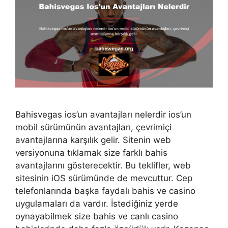
Bahisvegas ios’un avantajları nelerdir ios’un
mobil sürümünün avantajları, çevrimiçi
avantajlarına karşılık gelir. Sitenin web
versiyonuna tıklamak size farklı bahis
avantajlarını gösterecektir. Bu teklifler, web
sitesinin iOS sürümünde de mevcuttur. Cep
telefonlarında başka faydalı bahis ve casino
uygulamaları da vardır. İstediğiniz yerde
oynayabilmek size bahis ve canlı casino