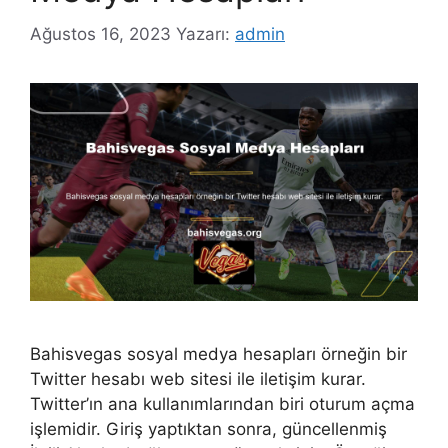
Ağustos 16, 2023
Yazarı:
admin
Bahisvegas sosyal medya hesapları örneğin bir
Twitter hesabı web sitesi ile iletişim kurar.
Twitter’ın ana kullanımlarından biri oturum açma
işlemidir. Giriş yaptıktan sonra, güncellenmiş