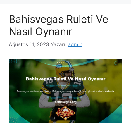
Bahisvegas Ruleti Ve
Nasıl Oynanır
Ağustos 11, 2023
Yazarı:
admin