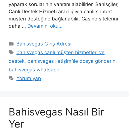
yaparak sorularının yanıtını alabilirler. Bahisçiler,
Canlı Destek Hizmeti aracılığıyla canlı sohbet
müşteri desteğine bağlanabilir. Casino sitelerini
daha …
Devamını oku…
Kategoriler
Bahisvegas Giriş Adresi
Etiketler
bahisvegas canlı müşteri hizmetleri ve
destek
,
bahisvegas i̇letişim i̇le dosya gönderin
,
bahisvegas whatsapp
Yorum yap
Bahisvegas Nasıl Bir
Yer