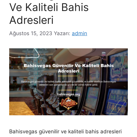
Ve Kaliteli Bahis
Adresleri
Ağustos 15, 2023
Yazarı:
admin
Bahisvegas güvenilir ve kaliteli bahis adresleri