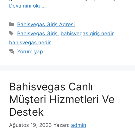
Devamını oku…
Kategoriler
Bahisvegas Giriş Adresi
Etiketler
Bahisvegas Giriş
,
bahisvegas giriş nedir
,
bahisvegas nedir
Yorum yap
Bahisvegas Canlı
Müşteri Hizmetleri Ve
Destek
Ağustos 19, 2023
Yazarı:
admin