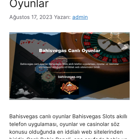
Oyunlar
Ağustos 17, 2023
Yazarı:
admin
Bahisvegas canlı oyunlar Bahisvegas Slots akıllı
telefon uygulaması, oyunlar ve casinolar söz
konusu olduğunda en iddialı web sitelerinden