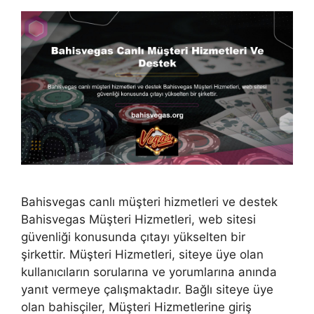
Bahisvegas canlı müşteri hizmetleri ve destek
Bahisvegas Müşteri Hizmetleri, web sitesi
güvenliği konusunda çıtayı yükselten bir
şirkettir. Müşteri Hizmetleri, siteye üye olan
kullanıcıların sorularına ve yorumlarına anında
yanıt vermeye çalışmaktadır. Bağlı siteye üye
olan bahisçiler, Müşteri Hizmetlerine giriş