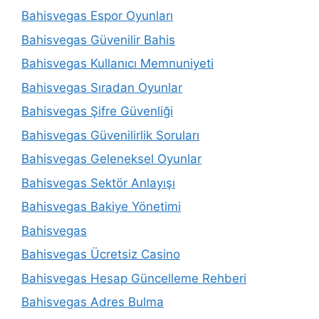
Bahisvegas Espor Oyunları
Bahisvegas Güvenilir Bahis
Bahisvegas Kullanıcı Memnuniyeti
Bahisvegas Sıradan Oyunlar
Bahisvegas Şifre Güvenliği
Bahisvegas Güvenilirlik Soruları
Bahisvegas Geleneksel Oyunlar
Bahisvegas Sektör Anlayışı
Bahisvegas Bakiye Yönetimi
Bahisvegas
Bahisvegas Ücretsiz Casino
Bahisvegas Hesap Güncelleme Rehberi
Bahisvegas Adres Bulma