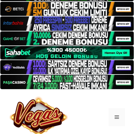
İçeriğe
atla
Menü