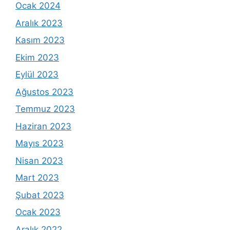
Ocak 2024
Aralık 2023
Kasım 2023
Ekim 2023
Eylül 2023
Ağustos 2023
Temmuz 2023
Haziran 2023
Mayıs 2023
Nisan 2023
Mart 2023
Şubat 2023
Ocak 2023
Aralık 2022