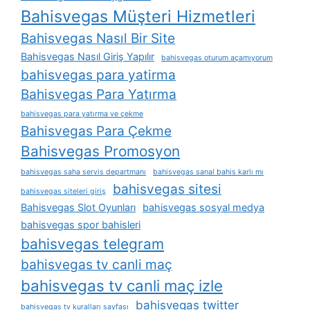
Bahisvegas Müşteri Hizmetleri
Bahisvegas Nasıl Bir Site
Bahisvegas Nasıl Giriş Yapılır
bahisvegas oturum açamıyorum
bahisvegas para yatirma
Bahisvegas Para Yatırma
bahisvegas para yatırma ve çekme
Bahisvegas Para Çekme
Bahisvegas Promosyon
bahisvegas saha servis departmanı
bahisvegas sanal bahis karlı mı
bahisvegas sitesi
bahisvegas siteleri giriş
Bahisvegas Slot Oyunları
bahisvegas sosyal medya
bahisvegas spor bahisleri
bahisvegas telegram
bahisvegas tv canli maç
bahisvegas tv canli maç izle
bahisvegas twitter
bahisvegas tv kuralları sayfası