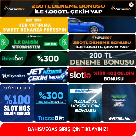
×
BAHISVEGAS GİRİŞ İÇİN TIKLAYINIZ!