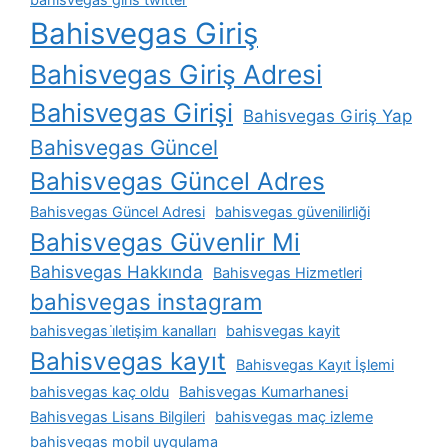
Bahisvegas Giriş
Bahisvegas Giriş Adresi
Bahisvegas Girişi
Bahisvegas Giriş Yap
Bahisvegas Güncel
Bahisvegas Güncel Adres
Bahisvegas Güncel Adresi
bahisvegas güvenilirliği
Bahisvegas Güvenlir Mi
Bahisvegas Hakkında
Bahisvegas Hizmetleri
bahisvegas instagram
bahisvegas i̇letişim kanalları
bahisvegas kayit
Bahisvegas kayıt
Bahisvegas Kayıt İşlemi
bahisvegas kaç oldu
Bahisvegas Kumarhanesi
Bahisvegas Lisans Bilgileri
bahisvegas maç izleme
bahisvegas mobil uygulama