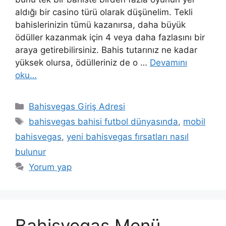
aldığı bir casino türü olarak düşünelim. Tekli
bahislerinizin tümü kazanırsa, daha büyük
ödüller kazanmak için 4 veya daha fazlasını bir
araya getirebilirsiniz. Bahis tutarınız ne kadar
yüksek olursa, ödülleriniz de o …
Devamını
oku…
Kategoriler
Bahisvegas Giriş Adresi
Etiketler
bahisvegas bahisi futbol dünyasında
,
mobil
bahisvegas
,
yeni bahisvegas fırsatları nasıl
bulunur
Yorum yap
Bahisvegas Menü