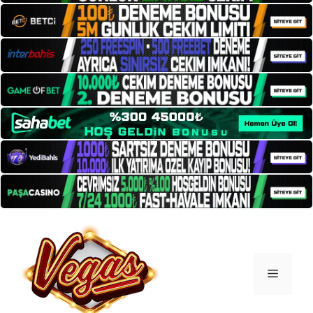
İçeriğe
atla
Menü