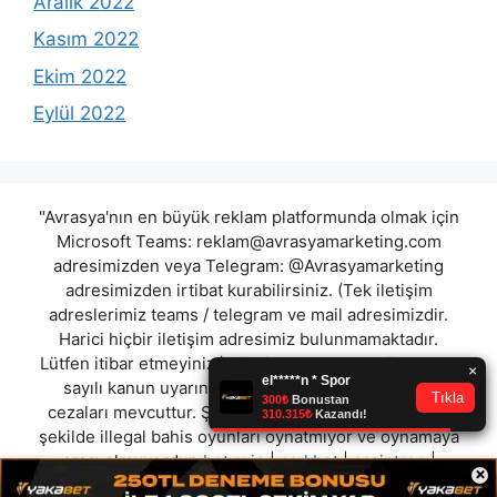
Aralık 2022
Kasım 2022
Ekim 2022
Eylül 2022
"Avrasya'nın en büyük reklam platformunda olmak için
Microsoft Teams:
reklam@avrasyamarketing.com
adresimizden veya Telegram: @Avrasyamarketing
adresimizden irtibat kurabilirsiniz. (Tek iletişim
adreslerimiz teams / telegram ve mail adresimizdir.
Harici hiçbir iletişim adresimiz bulunmamaktadır.
Lütfen itibar etmeyiniz.) Türkiye yasalarına göre 7258
sayılı kanun uyarınca yasa dışı bahis oynamanın
cezaları mevcuttur. Şu an bulunduğunuz site hiç bir
şekilde illegal bahis oyunları oynatmıyor ve oynamaya
aracı olmuyordur.
betxwin
|
carkbet
|
casintroo
|
×
faulbet
|
bixbet
|
bovbet
|
mezbet
|
atakbet
"