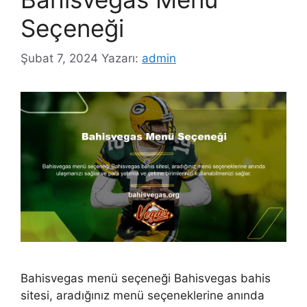
Seçeneği
Şubat 7, 2024
Yazarı:
admin
Bahisvegas menü seçeneği Bahisvegas bahis
sitesi, aradığınız menü seçeneklerine anında