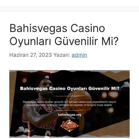
Bahisvegas Casino
Oyunları Güvenilir Mi?
Haziran 27, 2023
Yazarı:
admin