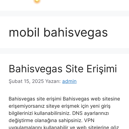
mobil bahisvegas
Bahisvegas Site Erişimi
Şubat 15, 2025
Yazarı:
admin
Bahisvegas site erişimi Bahisvegas web sitesine
erişemiyorsanız siteye erişmek için yeni giriş
bilgilerinizi kullanabilirsiniz. DNS ayarlarınızı
değiştirme olanağına sahipsiniz. VPN
uygulamalarını kullanabilir ve web sitelerine göz