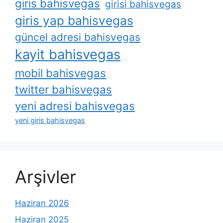
giris bahisvegas
girisi bahisvegas
giris yap bahisvegas
güncel adresi bahisvegas
kayit bahisvegas
mobil bahisvegas
twitter bahisvegas
yeni adresi bahisvegas
yeni giris bahisvegas
Arşivler
Haziran 2026
Haziran 2025