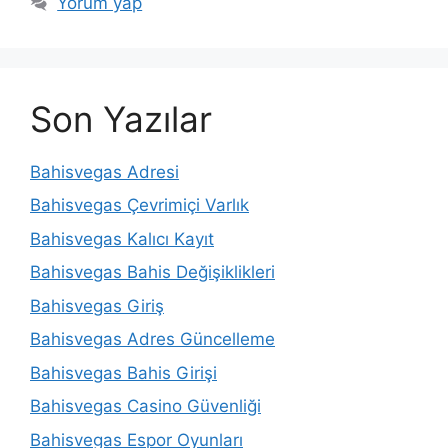
Yorum yap
Son Yazılar
Bahisvegas Adresi
Bahisvegas Çevrimiçi Varlık
Bahisvegas Kalıcı Kayıt
Bahisvegas Bahis Değişiklikleri
Bahisvegas Giriş
Bahisvegas Adres Güncelleme
Bahisvegas Bahis Girişi
Bahisvegas Casino Güvenliği
Bahisvegas Espor Oyunları