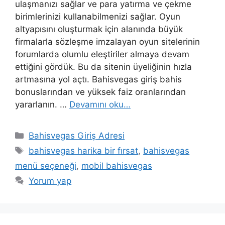
ulaşmanızı sağlar ve para yatırma ve çekme
birimlerinizi kullanabilmenizi sağlar. Oyun
altyapısını oluşturmak için alanında büyük
firmalarla sözleşme imzalayan oyun sitelerinin
forumlarda olumlu eleştiriler almaya devam
ettiğini gördük. Bu da sitenin üyeliğinin hızla
artmasına yol açtı. Bahisvegas giriş bahis
bonuslarından ve yüksek faiz oranlarından
yararlanın. …
Devamını oku…
Kategoriler
Bahisvegas Giriş Adresi
Etiketler
bahisvegas harika bir fırsat
,
bahisvegas
menü seçeneği
,
mobil bahisvegas
Yorum yap