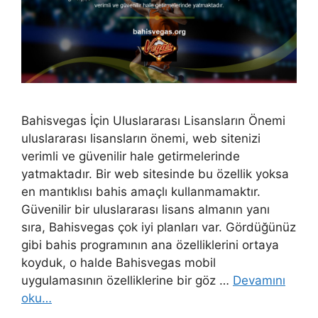
Bahisvegas İçin Uluslararası Lisansların Önemi
uluslararası lisansların önemi, web sitenizi
verimli ve güvenilir hale getirmelerinde
yatmaktadır. Bir web sitesinde bu özellik yoksa
en mantıklısı bahis amaçlı kullanmamaktır.
Güvenilir bir uluslararası lisans almanın yanı
sıra, Bahisvegas çok iyi planları var. Gördüğünüz
gibi bahis programının ana özelliklerini ortaya
koyduk, o halde Bahisvegas mobil
uygulamasının özelliklerine bir göz …
Devamını
oku…