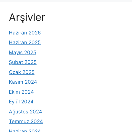
Arşivler
Haziran 2026
Haziran 2025
Mayıs 2025
Şubat 2025
Ocak 2025
Kasım 2024
Ekim 2024
Eylül 2024
Ağustos 2024
Temmuz 2024
Haziran 2024