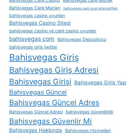
Bahisvegas Canlı Casino
Bahisvegas canlı destek
Bahisvegas Canlı Maçları
bahisvegas canlı oyun alternatifleri
bahisvegas casino oyunları
Bahisvegas Casino Sitesi
bahisvegas casino ve canlı casino oyunları
bahisvegas com
Bahisvegas Depozitosu
bahisvegas giris twitter
Bahisvegas Giriş
Bahisvegas Giriş Adresi
Bahisvegas Girişi
Bahisvegas Giriş Yap
Bahisvegas Güncel
Bahisvegas Güncel Adres
Bahisvegas Güncel Adresi
bahisvegas güvenilirliği
Bahisvegas Güvenlir Mi
Bahisvegas Hakkında
Bahisvegas Hizmetleri