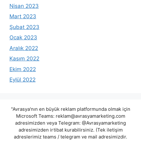
Nisan 2023
Mart 2023
Şubat 2023
Ocak 2023
Aralık 2022
Kasım 2022
Ekim 2022
Eylül 2022
"Avrasya'nın en büyük reklam platformunda olmak için
Microsoft Teams:
reklam@avrasyamarketing.com
adresimizden veya Telegram: @Avrasyamarketing
adresimizden irtibat kurabilirsiniz. (Tek iletişim
adreslerimiz teams / telegram ve mail adresimizdir.