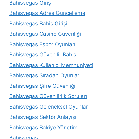
Bahisvegas Giriş
Bahisvegas Adres Güncelleme
Bahisvegas Bahis Girişi
Bahisvegas Casino Güvenliği
Bahisvegas Espor Oyunları
Bahisvegas Güvenilir Bahis
Bahisvegas Kullanıcı Memnuniyeti
Bahisvegas Sıradan Oyunlar
Bahisvegas Şifre Güvenliği
Bahisvegas Güvenilirlik Soruları
Bahisvegas Geleneksel Oyunlar
Bahisvegas Sektör Anlayışı
Bahisvegas Bakiye Yönetimi
Bahisvegas