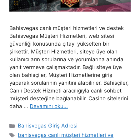
Bahisvegas canlı müşteri hizmetleri ve destek
Bahisvegas Müşteri Hizmetleri, web sitesi
güvenliği konusunda çıtayı yükselten bir
şirkettir. Müşteri Hizmetleri, siteye üye olan
kullanıcıların sorularına ve yorumlarına anında
yanıt vermeye çalışmaktadır. Bağlı siteye üye
olan bahisçiler, Müşteri Hizmetlerine giriş
yaparak sorularının yanıtını alabilirler. Bahisçiler,
Canlı Destek Hizmeti aracılığıyla canlı sohbet
müşteri desteğine bağlanabilir. Casino sitelerini
daha …
Devamını oku…
Kategoriler
Bahisvegas Giriş Adresi
Etiketler
bahisvegas canlı müşteri hizmetleri ve