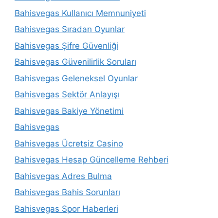
Bahisvegas Kullanıcı Memnuniyeti
Bahisvegas Sıradan Oyunlar
Bahisvegas Şifre Güvenliği
Bahisvegas Güvenilirlik Soruları
Bahisvegas Geleneksel Oyunlar
Bahisvegas Sektör Anlayışı
Bahisvegas Bakiye Yönetimi
Bahisvegas
Bahisvegas Ücretsiz Casino
Bahisvegas Hesap Güncelleme Rehberi
Bahisvegas Adres Bulma
Bahisvegas Bahis Sorunları
Bahisvegas Spor Haberleri