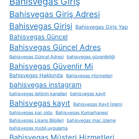
Bahisvegas Giriş
Bahisvegas Giriş Adresi
Bahisvegas Girişi
Bahisvegas Giriş Yap
Bahisvegas Güncel
Bahisvegas Güncel Adres
Bahisvegas Güncel Adresi
bahisvegas güvenilirliği
Bahisvegas Güvenlir Mi
Bahisvegas Hakkında
Bahisvegas Hizmetleri
bahisvegas instagram
bahisvegas i̇letişim kanalları
bahisvegas kayit
Bahisvegas kayıt
Bahisvegas Kayıt İşlemi
bahisvegas kaç oldu
Bahisvegas Kumarhanesi
Bahisvegas Lisans Bilgileri
bahisvegas maç izleme
bahisvegas mobil uygulama
Bahisvegas Müşteri Hizmetleri