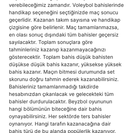
verebileceğimiz zamandır. Voleybol bahislerinde
handikap seçeneğini seçtiğinizde maç sonucu
geçerlidir. Kazanan takım sayısına ve handikap
çizgisine göre belirlenir. Maç tamamlanmazsa,
en olası sonuç dışındaki tüm bahisler geçersiz
sayılacaktır. Toplam sonuçlara göre
tahminleriniz kazanıp kazanmayacağınızı
gösterecektir. Toplam bahis düşük bahisten
düşükse düşük bahis kazanır, yüksekse yüksek
bahis kazanır. Maçın bitmesi durumunda set
skorunu doğru tahmin ederek kazanabilirsiniz.
Bahisleriniz tamamlanmadığı takdirde
hesabınızdan çıkarılacak ve gelecekteki tüm
bahisler durdurulacaktır. Beyzbol oyununun
hangi bölümünün biteceğine dair bahis
oynayabilirsiniz. Her sektörde ters bahisler
oynanıyor. Hangi tarafın kazanacağına dair
bahis türü de bu alanda popülerlik kazanıyor.