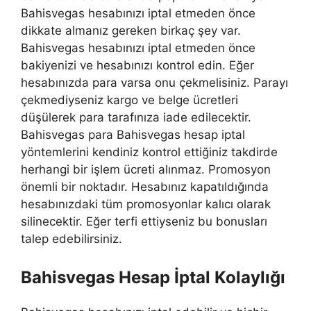
Bahisvegas hesabınızı iptal etmeden önce
dikkate almanız gereken birkaç şey var.
Bahisvegas hesabınızı iptal etmeden önce
bakiyenizi ve hesabınızı kontrol edin. Eğer
hesabınızda para varsa onu çekmelisiniz. Parayı
çekmediyseniz kargo ve belge ücretleri
düşülerek para tarafınıza iade edilecektir.
Bahisvegas para Bahisvegas hesap iptal
yöntemlerini kendiniz kontrol ettiğiniz takdirde
herhangi bir işlem ücreti alınmaz. Promosyon
önemli bir noktadır. Hesabınız kapatıldığında
hesabınızdaki tüm promosyonlar kalıcı olarak
silinecektir. Eğer terfi ettiyseniz bu bonusları
talep edebilirsiniz.
Bahisvegas Hesap İptal Kolaylığı