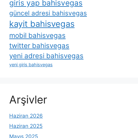
giris yap bahisvegas
güncel adresi bahisvegas
kayit bahisvegas
mobil bahisvegas
twitter bahisvegas
yeni adresi bahisvegas
yeni giris bahisvegas
Arşivler
Haziran 2026
Haziran 2025
Mayıs 2025