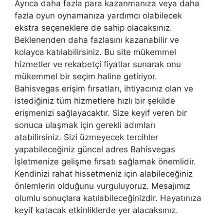
Ayrıca daha fazla para kazanmanıza veya daha
fazla oyun oynamanıza yardımcı olabilecek
ekstra seçeneklere de sahip olacaksınız.
Beklenenden daha fazlasını kazanabilir ve
kolayca katılabilirsiniz. Bu site mükemmel
hizmetler ve rekabetçi fiyatlar sunarak onu
mükemmel bir seçim haline getiriyor.
Bahisvegas erişim fırsatları, ihtiyacınız olan ve
istediğiniz tüm hizmetlere hızlı bir şekilde
erişmenizi sağlayacaktır. Size keyif veren bir
sonuca ulaşmak için gerekli adımları
atabilirsiniz. Sizi üzmeyecek tercihler
yapabileceğiniz güncel adres Bahisvegas
İşletmenize gelişme fırsatı sağlamak önemlidir.
Kendinizi rahat hissetmeniz için alabileceğiniz
önlemlerin olduğunu vurguluyoruz. Mesajımız
olumlu sonuçlara katılabileceğinizdir. Hayatınıza
keyif katacak etkinliklerde yer alacaksınız.