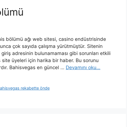
ölümü
s bölümü ağı web sitesi, casino endüstrisinde
boyunca çok sayıda çalışma yürütmüştür. Sitenin
iriş adresinin bulunamaması gibi sorunları etkili
site üyeleri için harika bir haber. Bu sorunu
rdır. Bahisvegas en güncel …
Devamını oku…
ahisvegas rekabette önde