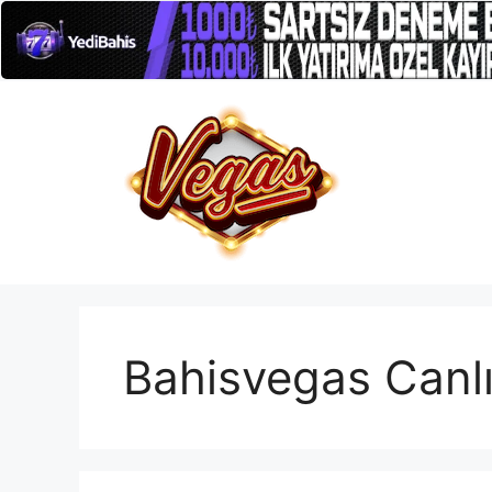
İçeriğe
atla
Bahisvegas Canl