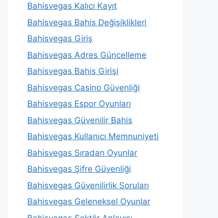
Bahisvegas Kalıcı Kayıt
Bahisvegas Bahis Değişiklikleri
Bahisvegas Giriş
Bahisvegas Adres Güncelleme
Bahisvegas Bahis Girişi
Bahisvegas Casino Güvenliği
Bahisvegas Espor Oyunları
Bahisvegas Güvenilir Bahis
Bahisvegas Kullanıcı Memnuniyeti
Bahisvegas Sıradan Oyunlar
Bahisvegas Şifre Güvenliği
Bahisvegas Güvenilirlik Soruları
Bahisvegas Geleneksel Oyunlar
Bahisvegas Sektör Anlayışı