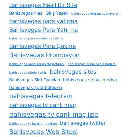
Bahisvegas Nasıl Bir Site
Bahisvegas Nasıl Giriş Yapılır
bahisvegas oturum açamıyorum
bahisvegas para yatirma
Bahisvegas Para Yatırma
bahisvegas para yatırma ve çekme
Bahisvegas Para Çekme
Bahisvegas Promosyon
bahisvegas saha servis departmanı
bahisvegas sanal bahis karlı mı
bahisvegas sitesi
bahisvegas siteleri giriş
Bahisvegas Slot Oyunları
bahisvegas sosyal medya
bahisvegas spor bahisleri
bahisvegas telegram
bahisvegas tv canli maç
bahisvegas tv canli maç izle
bahisvegas twitter
bahisvegas tv kuralları sayfası
Bahisvegas Web Sitesi