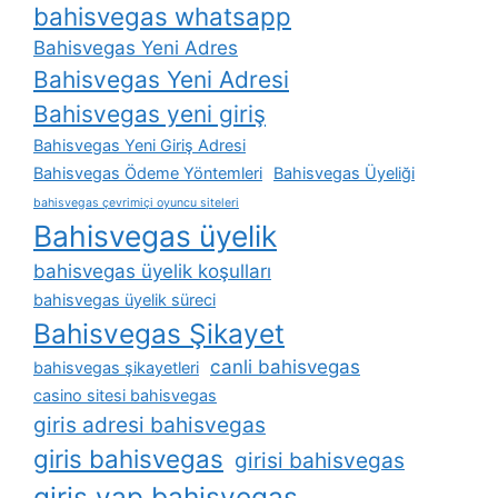
bahisvegas whatsapp
Bahisvegas Yeni Adres
Bahisvegas Yeni Adresi
Bahisvegas yeni giriş
Bahisvegas Yeni Giriş Adresi
Bahisvegas Ödeme Yöntemleri
Bahisvegas Üyeliği
bahisvegas çevrimiçi oyuncu siteleri
Bahisvegas üyelik
bahisvegas üyelik koşulları
bahisvegas üyelik süreci
Bahisvegas Şikayet
canli bahisvegas
bahisvegas şikayetleri
casino sitesi bahisvegas
giris adresi bahisvegas
giris bahisvegas
girisi bahisvegas
giris yap bahisvegas