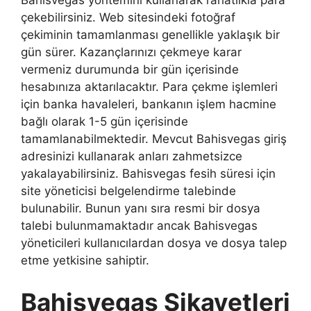
Bahisvegas yöntemini kullanarak rahatlıkla para
çekebilirsiniz. Web sitesindeki fotoğraf
çekiminin tamamlanması genellikle yaklaşık bir
gün sürer. Kazançlarınızı çekmeye karar
vermeniz durumunda bir gün içerisinde
hesabınıza aktarılacaktır. Para çekme işlemleri
için banka havaleleri, bankanın işlem hacmine
bağlı olarak 1-5 gün içerisinde
tamamlanabilmektedir. Mevcut Bahisvegas giriş
adresinizi kullanarak anları zahmetsizce
yakalayabilirsiniz. Bahisvegas fesih süresi için
site yöneticisi belgelendirme talebinde
bulunabilir. Bunun yanı sıra resmi bir dosya
talebi bulunmamaktadır ancak Bahisvegas
yöneticileri kullanıcılardan dosya ve dosya talep
etme yetkisine sahiptir.
Bahisvegas Şikayetleri