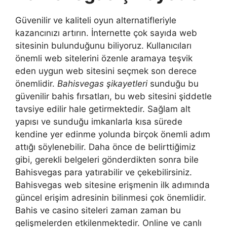
Güvenilir ve kaliteli oyun alternatifleriyle
kazancınızı artırın. İnternette çok sayıda web
sitesinin bulunduğunu biliyoruz. Kullanıcıları
önemli web sitelerini özenle aramaya teşvik
eden uygun web sitesini seçmek son derece
önemlidir.
Bahisvegas şikayetleri
sunduğu bu
güvenilir bahis fırsatları, bu web sitesini şiddetle
tavsiye edilir hale getirmektedir. Sağlam alt
yapısı ve sunduğu imkanlarla kısa sürede
kendine yer edinme yolunda birçok önemli adım
attığı söylenebilir. Daha önce de belirttiğimiz
gibi, gerekli belgeleri gönderdikten sonra bile
Bahisvegas para yatırabilir ve çekebilirsiniz.
Bahisvegas web sitesine erişmenin ilk adımında
güncel erişim adresinin bilinmesi çok önemlidir.
Bahis ve casino siteleri zaman zaman bu
gelişmelerden etkilenmektedir. Online ve canlı