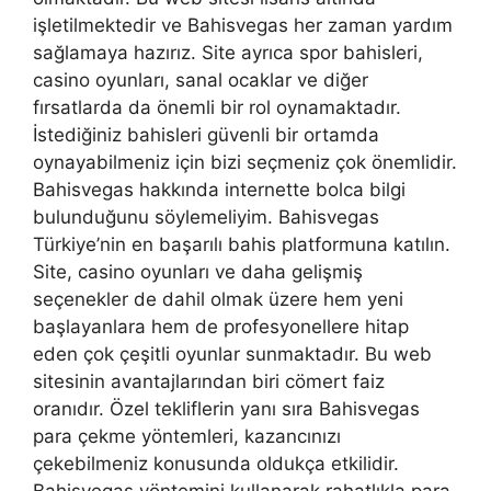
işletilmektedir ve Bahisvegas her zaman yardım
sağlamaya hazırız. Site ayrıca spor bahisleri,
casino oyunları, sanal ocaklar ve diğer
fırsatlarda da önemli bir rol oynamaktadır.
İstediğiniz bahisleri güvenli bir ortamda
oynayabilmeniz için bizi seçmeniz çok önemlidir.
Bahisvegas hakkında internette bolca bilgi
bulunduğunu söylemeliyim. Bahisvegas
Türkiye’nin en başarılı bahis platformuna katılın.
Site, casino oyunları ve daha gelişmiş
seçenekler de dahil olmak üzere hem yeni
başlayanlara hem de profesyonellere hitap
eden çok çeşitli oyunlar sunmaktadır. Bu web
sitesinin avantajlarından biri cömert faiz
oranıdır. Özel tekliflerin yanı sıra Bahisvegas
para çekme yöntemleri, kazancınızı
çekebilmeniz konusunda oldukça etkilidir.