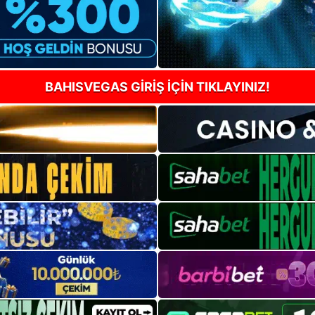
BAHISVEGAS GİRİŞ İÇİN TIKLAYINIZ!