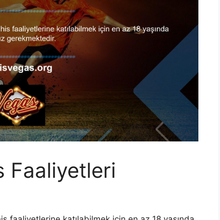
Faaliyetleri
s faaliyetlerine katılabilmek için en az 18 yaşında