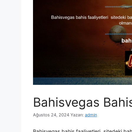
Bahisvegas Bahis 
Ağustos 24, 2024
Yazarı:
admin
Bahisvegas bahis faaliyetleri sitedeki bahi