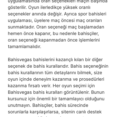
uygulamasında oran seçenekleri maçın başında
gösterilir. Oyun ilerledikçe yüksek oranlı
seçenekler anında değişir. Ayrıca spor bahisleri
uygulaması, üyelere maç öncesi maç oranları
sunmaktadır. Oran seçeneği maç başlamadan
hemen önce kapanır, bu nedenle bahisçiler,
oran seçeneği kapanmadan önce işlemlerini
tamamlamalıdır.
Bahisvegas bahislerini kazançlı kılan bir diğer
seçenek de bahis kurallarıdır. Bahis seçeneğinin
bahis kurallarının tüm detaylarını bilmek, size
oyun içinde deneyim kazanma ve prosedürleri
kazanma fırsatı verir. Her oyun seçimi için
Bahisvegas bahis kuralları görüntülenir. Bunun
kursunuz için önemli bir tamamlayıcı olduğunu
unutmayın. Bahisçiler, bahis sürecinde
sorunlarla karşılaşırlarsa, sitenin canlı destek