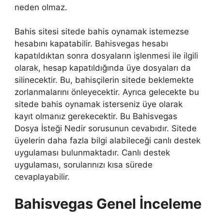
neden olmaz.
Bahis sitesi sitede bahis oynamak istemezse
hesabını kapatabilir. Bahisvegas hesabı
kapatıldıktan sonra dosyaların işlenmesi ile ilgili
olarak, hesap kapatıldığında üye dosyaları da
silinecektir. Bu, bahisçilerin sitede beklemekte
zorlanmalarını önleyecektir. Ayrıca gelecekte bu
sitede bahis oynamak isterseniz üye olarak
kayıt olmanız gerekecektir. Bu Bahisvegas
Dosya İsteği Nedir sorusunun cevabıdır. Sitede
üyelerin daha fazla bilgi alabileceği canlı destek
uygulaması bulunmaktadır. Canlı destek
uygulaması, sorularınızı kısa sürede
cevaplayabilir.
Bahisvegas Genel İnceleme