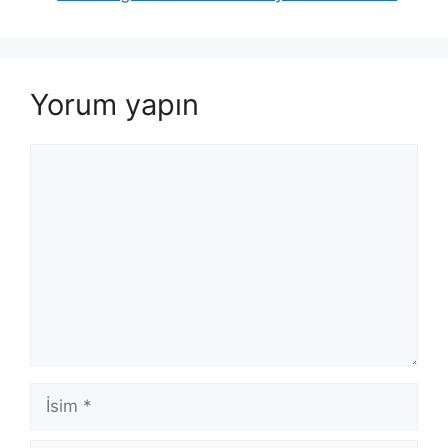
Yorum yapın
Yorum
İsim