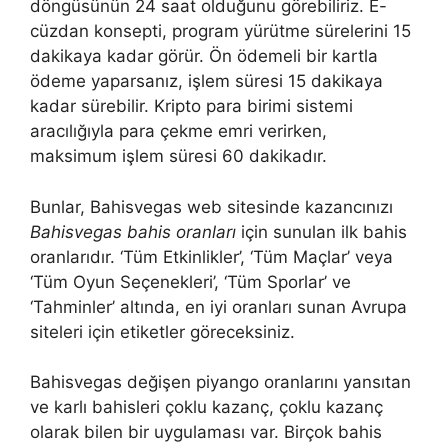
döngüsünün 24 saat olduğunu görebiliriz. E-
cüzdan konsepti, program yürütme sürelerini 15
dakikaya kadar görür. Ön ödemeli bir kartla
ödeme yaparsanız, işlem süresi 15 dakikaya
kadar sürebilir. Kripto para birimi sistemi
aracılığıyla para çekme emri verirken,
maksimum işlem süresi 60 dakikadır.
Bunlar, Bahisvegas web sitesinde kazancınızı
Bahisvegas bahis oranları
için sunulan ilk bahis
oranlarıdır. ‘Tüm Etkinlikler’, ‘Tüm Maçlar’ veya
‘Tüm Oyun Seçenekleri’, ‘Tüm Sporlar’ ve
‘Tahminler’ altında, en iyi oranları sunan Avrupa
siteleri için etiketler göreceksiniz.
Bahisvegas değişen piyango oranlarını yansıtan
ve karlı bahisleri çoklu kazanç, çoklu kazanç
olarak bilen bir uygulaması var. Birçok bahis