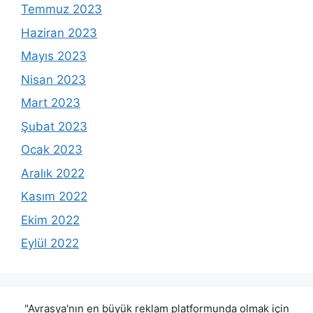
Temmuz 2023
Haziran 2023
Mayıs 2023
Nisan 2023
Mart 2023
Şubat 2023
Ocak 2023
Aralık 2022
Kasım 2022
Ekim 2022
Eylül 2022
"Avrasya'nın en büyük reklam platformunda olmak için