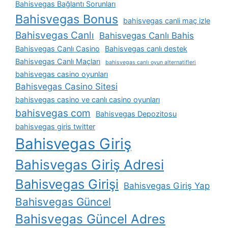
Bahisvegas Bağlantı Sorunları
Bahisvegas Bonus
bahisvegas canli maç izle
Bahisvegas Canlı
Bahisvegas Canlı Bahis
Bahisvegas Canlı Casino
Bahisvegas canlı destek
Bahisvegas Canlı Maçları
bahisvegas canlı oyun alternatifleri
bahisvegas casino oyunları
Bahisvegas Casino Sitesi
bahisvegas casino ve canlı casino oyunları
bahisvegas com
Bahisvegas Depozitosu
bahisvegas giris twitter
Bahisvegas Giriş
Bahisvegas Giriş Adresi
Bahisvegas Girişi
Bahisvegas Giriş Yap
Bahisvegas Güncel
Bahisvegas Güncel Adres