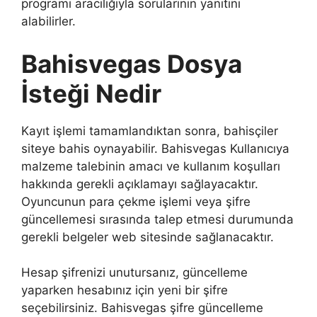
programı aracılığıyla sorularının yanıtını
alabilirler.
Bahisvegas Dosya
İsteği Nedir
Kayıt işlemi tamamlandıktan sonra, bahisçiler
siteye bahis oynayabilir. Bahisvegas Kullanıcıya
malzeme talebinin amacı ve kullanım koşulları
hakkında gerekli açıklamayı sağlayacaktır.
Oyuncunun para çekme işlemi veya şifre
güncellemesi sırasında talep etmesi durumunda
gerekli belgeler web sitesinde sağlanacaktır.
Hesap şifrenizi unutursanız, güncelleme
yaparken hesabınız için yeni bir şifre
seçebilirsiniz. Bahisvegas şifre güncelleme