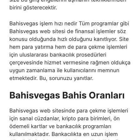
birini gösterecektir.
Bahisvegas işlem hızı nedir Tüm programlar gibi
Bahisvegas web sitesi de finansal işlemler söz
konusu olduğunda hızlı olduğunu kanıtlıyor. Site
hem para yatırma hem de para çekme işlemleri
için uluslararası bankacılık prosedürleri
çerçevesinde hizmet vermesine rağmen oldukça
uygun zamanlama ile kullanıcılarını memnun
etmektedir. Bu, sorunuzu yanıtlar.
Bahisvegas Bahis Oranları
Bahisvegas web sitesinde para çekme işlemleri
için sanal cüzdanlar, kripto para birimleri, ön
ödemeli kartlar ve bankacılık programları
kullanılmaktadır. Bankacılıkta en uzun işlem