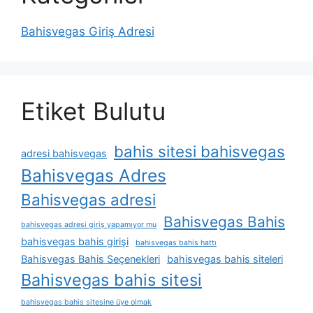
Bahisvegas Giriş Adresi
Etiket Bulutu
bahis sitesi bahisvegas
adresi bahisvegas
Bahisvegas Adres
Bahisvegas adresi
Bahisvegas Bahis
bahisvegas adresi giriş yapamıyor mu
bahisvegas bahis girişi
bahisvegas bahis hattı
Bahisvegas Bahis Seçenekleri
bahisvegas bahis siteleri
Bahisvegas bahis sitesi
bahisvegas bahis sitesine üye olmak