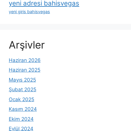
yeni adresi bahisvegas
yeni giris bahisvegas
Arşivler
Haziran 2026
Haziran 2025
Mayıs 2025
Şubat 2025
Ocak 2025
Kasım 2024
Ekim 2024
Eylül 2024