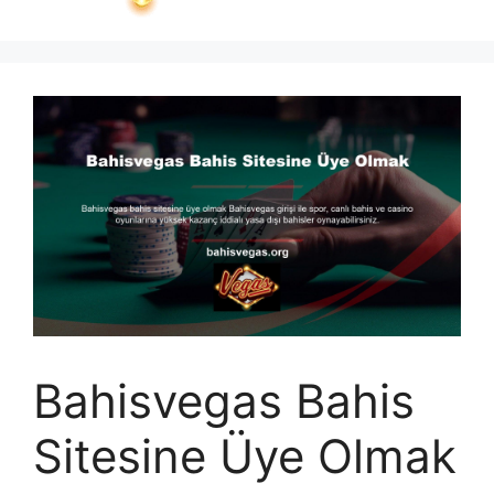
Bahisvegas Bahis
Sitesine Üye Olmak