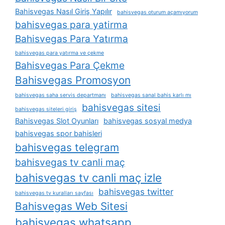
Bahisvegas Nasıl Giriş Yapılır
bahisvegas oturum açamıyorum
bahisvegas para yatirma
Bahisvegas Para Yatırma
bahisvegas para yatırma ve çekme
Bahisvegas Para Çekme
Bahisvegas Promosyon
bahisvegas saha servis departmanı
bahisvegas sanal bahis karlı mı
bahisvegas sitesi
bahisvegas siteleri giriş
Bahisvegas Slot Oyunları
bahisvegas sosyal medya
bahisvegas spor bahisleri
bahisvegas telegram
bahisvegas tv canli maç
bahisvegas tv canli maç izle
bahisvegas twitter
bahisvegas tv kuralları sayfası
Bahisvegas Web Sitesi
bahisvegas whatsapp