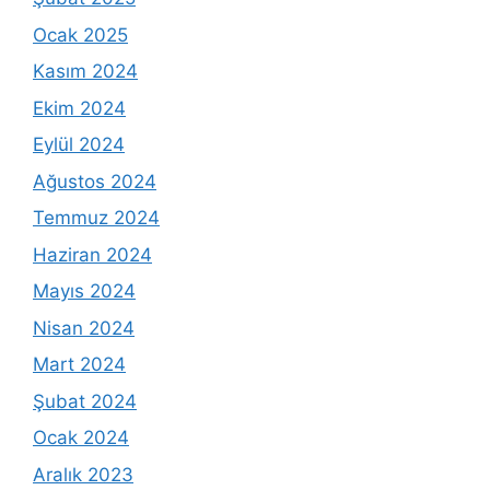
Ocak 2025
Kasım 2024
Ekim 2024
Eylül 2024
Ağustos 2024
Temmuz 2024
Haziran 2024
Mayıs 2024
Nisan 2024
Mart 2024
Şubat 2024
Ocak 2024
Aralık 2023