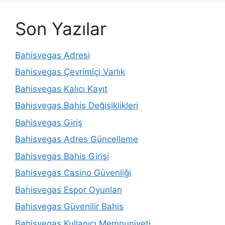
Son Yazılar
Bahisvegas Adresi
Bahisvegas Çevrimiçi Varlık
Bahisvegas Kalıcı Kayıt
Bahisvegas Bahis Değişiklikleri
Bahisvegas Giriş
Bahisvegas Adres Güncelleme
Bahisvegas Bahis Girişi
Bahisvegas Casino Güvenliği
Bahisvegas Espor Oyunları
Bahisvegas Güvenilir Bahis
Bahisvegas Kullanıcı Memnuniyeti