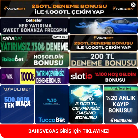
×
BAHISVEGAS GİRİŞ İÇİN TIKLAYINIZ!