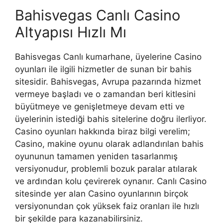
Bahisvegas Canlı Casino
Altyapısı Hızlı Mı
Bahisvegas Canlı kumarhane, üyelerine Casino
oyunları ile ilgili hizmetler de sunan bir bahis
sitesidir. Bahisvegas, Avrupa pazarında hizmet
vermeye başladı ve o zamandan beri kitlesini
büyütmeye ve genişletmeye devam etti ve
üyelerinin istediği bahis sitelerine doğru ilerliyor.
Casino oyunları hakkında biraz bilgi verelim;
Casino, makine oyunu olarak adlandırılan bahis
oyununun tamamen yeniden tasarlanmış
versiyonudur, problemli bozuk paralar atılarak
ve ardından kolu çevirerek oynanır. Canlı Casino
sitesinde yer alan Casino oyunlarının birçok
versiyonundan çok yüksek faiz oranları ile hızlı
bir şekilde para kazanabilirsiniz.