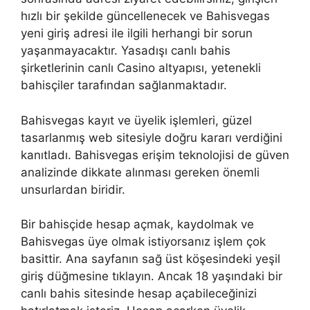
hızlı bir şekilde güncellenecek ve Bahisvegas
yeni giriş adresi ile ilgili herhangi bir sorun
yaşanmayacaktır. Yasadışı canlı bahis
şirketlerinin canlı Casino altyapısı, yetenekli
bahisçiler tarafından sağlanmaktadır.
Bahisvegas kayıt ve üyelik işlemleri, güzel
tasarlanmış web sitesiyle doğru kararı verdiğini
kanıtladı. Bahisvegas erişim teknolojisi de güven
analizinde dikkate alınması gereken önemli
unsurlardan biridir.
Bir bahisçide hesap açmak, kaydolmak ve
Bahisvegas üye olmak istiyorsanız işlem çok
basittir. Ana sayfanın sağ üst köşesindeki yeşil
giriş düğmesine tıklayın. Ancak 18 yaşındaki bir
canlı bahis sitesinde hesap açabileceğinizi