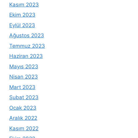
Kasım 2023
Ekim 2023
Eylül 2023
Ağustos 2023
Temmuz 2023
Haziran 2023
Mayıs 2023
Nisan 2023
Mart 2023
Şubat 2023
Ocak 2023
Aralık 2022
Kasım 2022