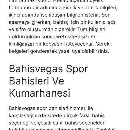
hatırlatmak isteriz. Hesap açarken üyelik
formunun bir adımında kimlik ve adres bilgileri,
ikinci adımda ise iletişim bilgileri istenir. Son
aşamaya girerken, bahisçi için bir kullanıcı adı
ve şifre oluşturmanız gerekir. Tüm bilgileri
doldurduktan sonra web sitesi sizden
kimliğinizin bir kopyasını isteyecektir. Gerekli
belgeleri göndererek yasal üye olabilirsiniz.
Bahisvegas Spor
Bahisleri Ve
Kumarhanesi
Bahisvegas spor bahisleri hizmeti ile
karşılaştığınızda sitede birçok farklı bahis
seçeneği ve çeşitli canlı bahis seçenekleri
bulabilir ve şansınızı deneyebilirsiniz. Topluluk