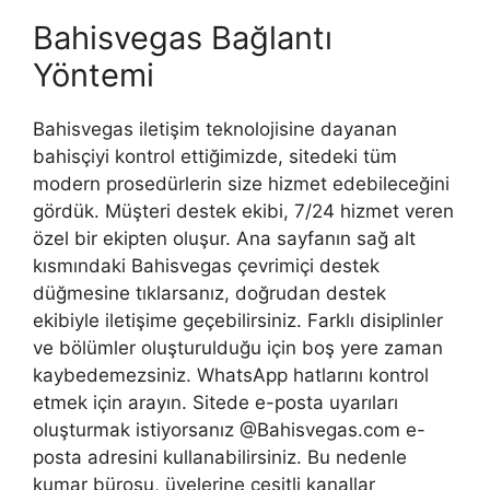
Bahisvegas Bağlantı
Yöntemi
Bahisvegas iletişim teknolojisine dayanan
bahisçiyi kontrol ettiğimizde, sitedeki tüm
modern prosedürlerin size hizmet edebileceğini
gördük. Müşteri destek ekibi, 7/24 hizmet veren
özel bir ekipten oluşur. Ana sayfanın sağ alt
kısmındaki Bahisvegas çevrimiçi destek
düğmesine tıklarsanız, doğrudan destek
ekibiyle iletişime geçebilirsiniz. Farklı disiplinler
ve bölümler oluşturulduğu için boş yere zaman
kaybedemezsiniz. WhatsApp hatlarını kontrol
etmek için arayın. Sitede e-posta uyarıları
oluşturmak istiyorsanız @Bahisvegas.com e-
posta adresini kullanabilirsiniz. Bu nedenle
kumar bürosu, üyelerine çeşitli kanallar