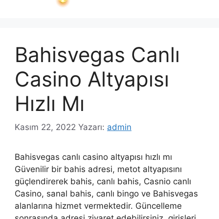
Bahisvegas Canlı
Casino Altyapısı
Hızlı Mı
Kasım 22, 2022
Yazarı:
admin
Bahisvegas canlı casino altyapısı hızlı mı
Güvenilir bir bahis adresi, metot altyapısını
güçlendirerek bahis, canlı bahis, Casnio canlı
Casino, sanal bahis, canlı bingo ve Bahisvegas
alanlarına hizmet vermektedir. Güncelleme
sonrasında adresi ziyaret edebilirsiniz, girişleri