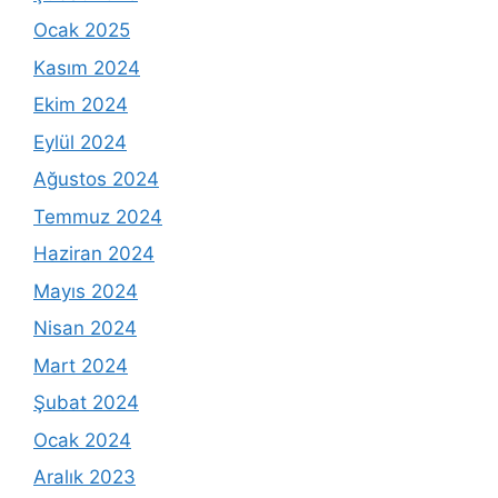
Ocak 2025
Kasım 2024
Ekim 2024
Eylül 2024
Ağustos 2024
Temmuz 2024
Haziran 2024
Mayıs 2024
Nisan 2024
Mart 2024
Şubat 2024
Ocak 2024
Aralık 2023