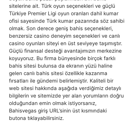
sitelerine ait. Türk oyun seçenekleri ve güçlü
Türkiye Premier Ligi oyun oranları dahil kumar
ofisi sayesinde Türk kumar pazarında söz sahibi
olmak. Son derece geniş bahis seçenekleri,
benzersiz casino deneyim seçenekleri ve canlı
casino oyunları siteyi en üst seviyeye taşımıştır.
Güçlü finansal desteği avantajımızın merkezine
koyuyoruz. Bu firma bünyesinde birçok farklı
bahis sitesi bulunsa da ekranın yüzü haline
gelen canlı bahis sitesi özellikle kazanma
fırsatları ile gündemi belirlemiştir. Kaliteli bir
web sitesi hakkında aşağıda verdiğimiz detaylı
bilgilerin ve sitemizde yer alan yorumların doğru
olduğundan emin olmak istiyorsanız,
Bahisvegas giriş URL’sinin üst kısmındaki
butona tıklayabilirsiniz.