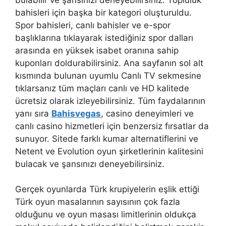
bahisleri için başka bir kategori oluşturuldu.
Spor bahisleri, canlı bahisler ve e-spor
başlıklarına tıklayarak istediğiniz spor dalları
arasında en yüksek isabet oranına sahip
kuponları doldurabilirsiniz. Ana sayfanın sol alt
kısmında bulunan uyumlu Canlı TV sekmesine
tıklarsanız tüm maçları canlı ve HD kalitede
ücretsiz olarak izleyebilirsiniz. Tüm faydalarının
yanı sıra
Bahisvegas
, casino deneyimleri ve
canlı casino hizmetleri için benzersiz fırsatlar da
sunuyor. Sitede farklı kumar alternatiflerini ve
Netent ve Evolution oyun şirketlerinin kalitesini
bulacak ve şansınızı deneyebilirsiniz.
Gerçek oyunlarda Türk krupiyelerin eşlik ettiği
Türk oyun masalarının sayısının çok fazla
olduğunu ve oyun masası limitlerinin oldukça