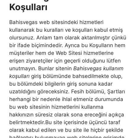
Koşulları
Bahisvegas web sitesindeki hizmetleri
kullanarak bu kuralları ve koşulları kabul etmiş
olursunuz. Anlam tam olarak aktarılmıştır çünkü
bir ifade biçimindedir. Ayrıca bu Koşulların hem
müşteriler hem de Web Sitesi hizmetlerine
erişen ziyaretçiler için geçerli olduğunu lütfen
unutmayın. Bunlar sitenin
Bahisvegas kullanım
koşulları
giriş bölümünde bahsedilmekte olup,
bu bölümdeki bilgilerin giriş sonuna kadar
uzatıldığını göreceksiniz. Fesih bölümü, Şartları
herhangi bir nedenle ihlal etmeniz durumunda
bu web sitesinin hizmetlerini kullanma
hakkınızın süresiz olarak sona ereceğini açıkça
belirtmektedir.Bu site içerisinde üçüncü taraf
olarak kabul edilen ve bu site ile hiçbir şekilde
bağlantısı bulunmayan web sitelerine erişimde