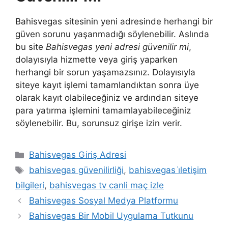
Bahisvegas sitesinin yeni adresinde herhangi bir
güven sorunu yaşanmadığı söylenebilir. Aslında
bu site
Bahisvegas yeni adresi güvenilir mi
,
dolayısıyla hizmette veya giriş yaparken
herhangi bir sorun yaşamazsınız. Dolayısıyla
siteye kayıt işlemi tamamlandıktan sonra üye
olarak kayıt olabileceğiniz ve ardından siteye
para yatırma işlemini tamamlayabileceğiniz
söylenebilir. Bu, sorunsuz girişe izin verir.
Kategoriler
Bahisvegas Giriş Adresi
Etiketler
bahisvegas güvenilirliği
,
bahisvegas i̇letişim
bilgileri
,
bahisvegas tv canli maç izle
Yazı
Bahisvegas Sosyal Medya Platformu
dolaşımı
Bahisvegas Bir Mobil Uygulama Tutkunu