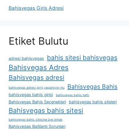
Bahisvegas Giriş Adresi
Etiket Bulutu
bahis sitesi bahisvegas
adresi bahisvegas
Bahisvegas Adres
Bahisvegas adresi
Bahisvegas Bahis
bahisvegas adresi giriş yapamıyor mu
bahisvegas bahis girişi
bahisvegas bahis hattı
Bahisvegas Bahis Seçenekleri
bahisvegas bahis siteleri
Bahisvegas bahis sitesi
bahisvegas bahis sitesine üye olmak
Bahisvegas Bağlantı Sorunları