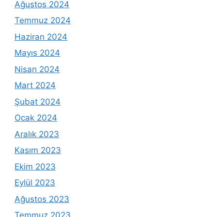
Ağustos 2024
Temmuz 2024
Haziran 2024
Mayıs 2024
Nisan 2024
Mart 2024
Şubat 2024
Ocak 2024
Aralık 2023
Kasım 2023
Ekim 2023
Eylül 2023
Ağustos 2023
Temmuz 2023