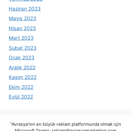
Haziran 2023
Mayıs 2023
Nisan 2023
Mart 2023
Şubat 2023
Ocak 2023
Aralık 2022
Kasım 2022
Ekim 2022
Eylül 2022
"Avrasya'nın en büyük reklam platformunda olmak için
Microsoft Teams:
reklam@avrasyamarketing.com