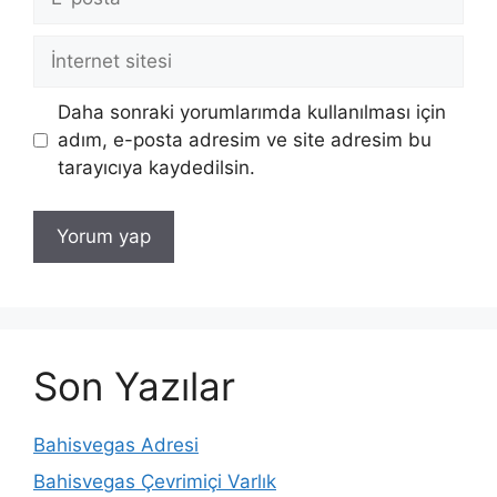
posta
İnternet
sitesi
Daha sonraki yorumlarımda kullanılması için
adım, e-posta adresim ve site adresim bu
tarayıcıya kaydedilsin.
Son Yazılar
Bahisvegas Adresi
Bahisvegas Çevrimiçi Varlık