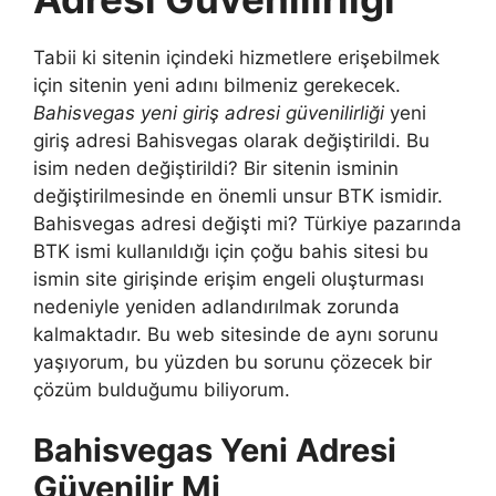
Tabii ki sitenin içindeki hizmetlere erişebilmek
için sitenin yeni adını bilmeniz gerekecek.
Bahisvegas yeni giriş adresi güvenilirliği
yeni
giriş adresi Bahisvegas olarak değiştirildi. Bu
isim neden değiştirildi? Bir sitenin isminin
değiştirilmesinde en önemli unsur BTK ismidir.
Bahisvegas adresi değişti mi? Türkiye pazarında
BTK ismi kullanıldığı için çoğu bahis sitesi bu
ismin site girişinde erişim engeli oluşturması
nedeniyle yeniden adlandırılmak zorunda
kalmaktadır. Bu web sitesinde de aynı sorunu
yaşıyorum, bu yüzden bu sorunu çözecek bir
çözüm bulduğumu biliyorum.
Bahisvegas Yeni Adresi
Güvenilir Mi