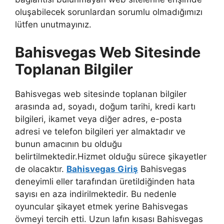
oluşabilecek sorunlardan sorumlu olmadığımızı
lütfen unutmayınız.
Bahisvegas Web Sitesinde
Toplanan Bilgiler
Bahisvegas web sitesinde toplanan bilgiler
arasında ad, soyadı, doğum tarihi, kredi kartı
bilgileri, ikamet veya diğer adres, e-posta
adresi ve telefon bilgileri yer almaktadır ve
bunun amacının bu olduğu
belirtilmektedir.Hizmet olduğu sürece şikayetler
de olacaktır.
Bahisvegas Giriş
Bahisvegas
deneyimli eller tarafından üretildiğinden hata
sayısı en aza indirilmektedir. Bu nedenle
oyuncular şikayet etmek yerine Bahisvegas
övmeyi tercih etti. Uzun lafın kısası Bahisvegas