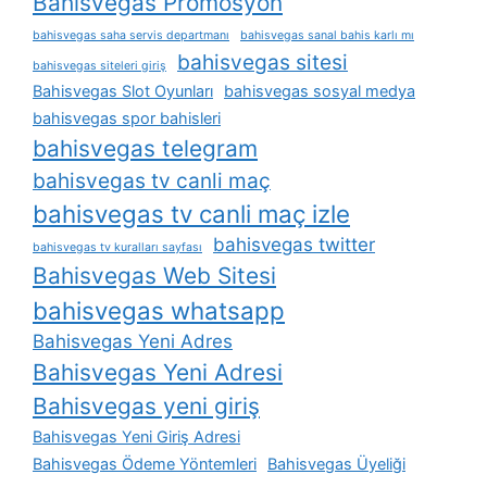
Bahisvegas Promosyon
bahisvegas saha servis departmanı
bahisvegas sanal bahis karlı mı
bahisvegas sitesi
bahisvegas siteleri giriş
Bahisvegas Slot Oyunları
bahisvegas sosyal medya
bahisvegas spor bahisleri
bahisvegas telegram
bahisvegas tv canli maç
bahisvegas tv canli maç izle
bahisvegas twitter
bahisvegas tv kuralları sayfası
Bahisvegas Web Sitesi
bahisvegas whatsapp
Bahisvegas Yeni Adres
Bahisvegas Yeni Adresi
Bahisvegas yeni giriş
Bahisvegas Yeni Giriş Adresi
Bahisvegas Ödeme Yöntemleri
Bahisvegas Üyeliği