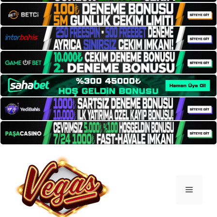
İçeriğe
atla
Menü