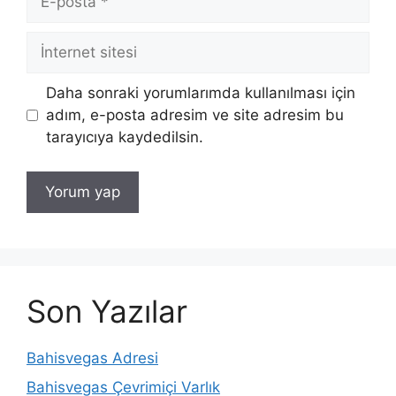
posta
İnternet
sitesi
Daha sonraki yorumlarımda kullanılması için
adım, e-posta adresim ve site adresim bu
tarayıcıya kaydedilsin.
Son Yazılar
Bahisvegas Adresi
Bahisvegas Çevrimiçi Varlık