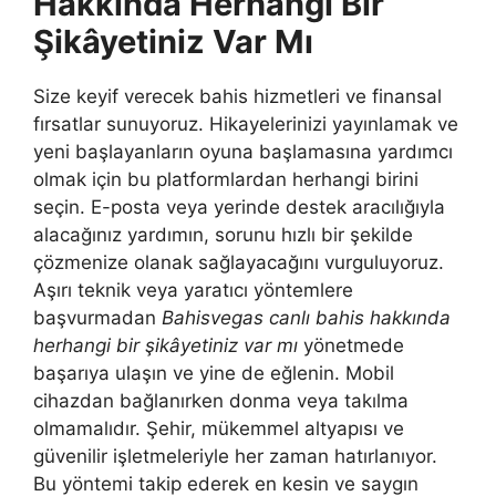
Hakkında Herhangi Bir
Şikâyetiniz Var Mı
Size keyif verecek bahis hizmetleri ve finansal
fırsatlar sunuyoruz. Hikayelerinizi yayınlamak ve
yeni başlayanların oyuna başlamasına yardımcı
olmak için bu platformlardan herhangi birini
seçin. E-posta veya yerinde destek aracılığıyla
alacağınız yardımın, sorunu hızlı bir şekilde
çözmenize olanak sağlayacağını vurguluyoruz.
Aşırı teknik veya yaratıcı yöntemlere
başvurmadan
Bahisvegas canlı bahis hakkında
herhangi bir şikâyetiniz var mı
yönetmede
başarıya ulaşın ve yine de eğlenin. Mobil
cihazdan bağlanırken donma veya takılma
olmamalıdır. Şehir, mükemmel altyapısı ve
güvenilir işletmeleriyle her zaman hatırlanıyor.
Bu yöntemi takip ederek en kesin ve saygın