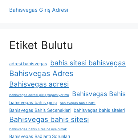
Bahisvegas Giriş Adresi
Etiket Bulutu
bahis sitesi bahisvegas
adresi bahisvegas
Bahisvegas Adres
Bahisvegas adresi
Bahisvegas Bahis
bahisvegas adresi giriş yapamıyor mu
bahisvegas bahis girişi
bahisvegas bahis hattı
Bahisvegas Bahis Seçenekleri
bahisvegas bahis siteleri
Bahisvegas bahis sitesi
bahisvegas bahis sitesine üye olmak
Bahisvegas Bağlantı Sorunları