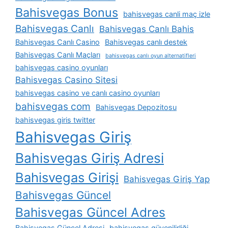
Bahisvegas Bonus
bahisvegas canli maç izle
Bahisvegas Canlı
Bahisvegas Canlı Bahis
Bahisvegas Canlı Casino
Bahisvegas canlı destek
Bahisvegas Canlı Maçları
bahisvegas canlı oyun alternatifleri
bahisvegas casino oyunları
Bahisvegas Casino Sitesi
bahisvegas casino ve canlı casino oyunları
bahisvegas com
Bahisvegas Depozitosu
bahisvegas giris twitter
Bahisvegas Giriş
Bahisvegas Giriş Adresi
Bahisvegas Girişi
Bahisvegas Giriş Yap
Bahisvegas Güncel
Bahisvegas Güncel Adres
Bahisvegas Güncel Adresi
bahisvegas güvenilirliği