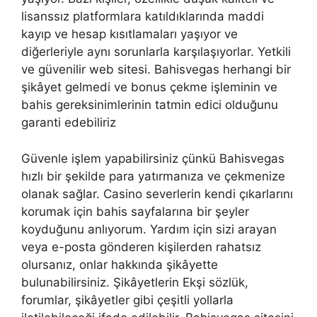
lisanssız platformlara katıldıklarında maddi
kayıp ve hesap kısıtlamaları yaşıyor ve
diğerleriyle aynı sorunlarla karşılaşıyorlar. Yetkili
ve güvenilir web sitesi. Bahisvegas herhangi bir
şikâyet gelmedi ve bonus çekme işleminin ve
bahis gereksinimlerinin tatmin edici olduğunu
garanti edebiliriz
Güvenle işlem yapabilirsiniz çünkü Bahisvegas
hızlı bir şekilde para yatırmanıza ve çekmenize
olanak sağlar. Casino severlerin kendi çıkarlarını
korumak için bahis sayfalarına bir şeyler
koyduğunu anlıyorum. Yardım için sizi arayan
veya e-posta gönderen kişilerden rahatsız
olursanız, onlar hakkında şikâyette
bulunabilirsiniz. Şikâyetlerin Ekşi sözlük,
forumlar, şikâyetler gibi çeşitli yollarla