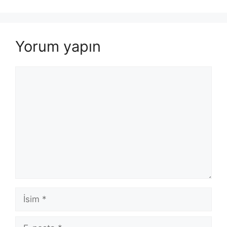
Yorum yapın
Yorum
İsim
E-