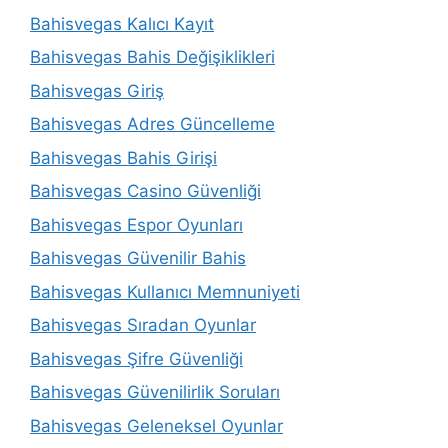
Bahisvegas Kalıcı Kayıt
Bahisvegas Bahis Değişiklikleri
Bahisvegas Giriş
Bahisvegas Adres Güncelleme
Bahisvegas Bahis Girişi
Bahisvegas Casino Güvenliği
Bahisvegas Espor Oyunları
Bahisvegas Güvenilir Bahis
Bahisvegas Kullanıcı Memnuniyeti
Bahisvegas Sıradan Oyunlar
Bahisvegas Şifre Güvenliği
Bahisvegas Güvenilirlik Soruları
Bahisvegas Geleneksel Oyunlar