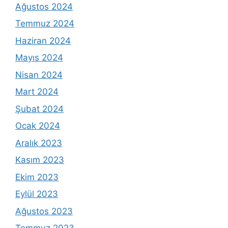
Ağustos 2024
Temmuz 2024
Haziran 2024
Mayıs 2024
Nisan 2024
Mart 2024
Şubat 2024
Ocak 2024
Aralık 2023
Kasım 2023
Ekim 2023
Eylül 2023
Ağustos 2023