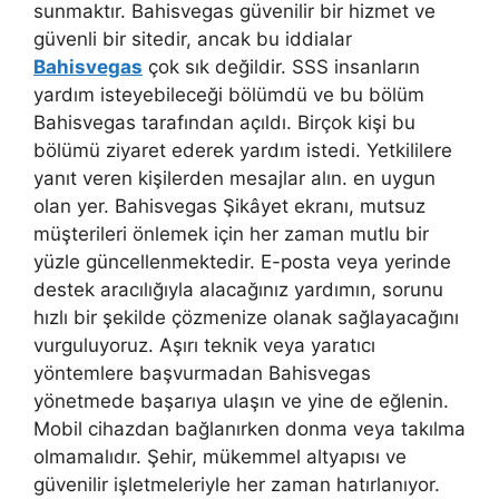
sunmaktır. Bahisvegas güvenilir bir hizmet ve
güvenli bir sitedir, ancak bu iddialar
Bahisvegas
çok sık değildir. SSS insanların
yardım isteyebileceği bölümdü ve bu bölüm
Bahisvegas tarafından açıldı. Birçok kişi bu
bölümü ziyaret ederek yardım istedi. Yetkililere
yanıt veren kişilerden mesajlar alın. en uygun
olan yer. Bahisvegas Şikâyet ekranı, mutsuz
müşterileri önlemek için her zaman mutlu bir
yüzle güncellenmektedir. E-posta veya yerinde
destek aracılığıyla alacağınız yardımın, sorunu
hızlı bir şekilde çözmenize olanak sağlayacağını
vurguluyoruz. Aşırı teknik veya yaratıcı
yöntemlere başvurmadan Bahisvegas
yönetmede başarıya ulaşın ve yine de eğlenin.
Mobil cihazdan bağlanırken donma veya takılma
olmamalıdır. Şehir, mükemmel altyapısı ve
güvenilir işletmeleriyle her zaman hatırlanıyor.