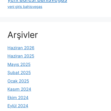
yeni giris bahisvegas
Arşivler
Haziran 2026
Haziran 2025
Mayıs 2025
Şubat 2025
Ocak 2025
Kasım 2024
Ekim 2024
Eylül 2024