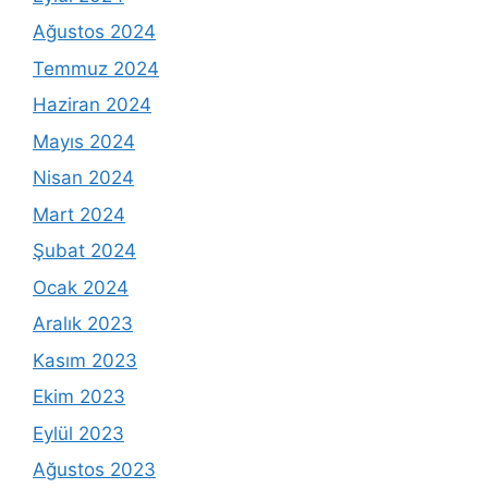
Ağustos 2024
Temmuz 2024
Haziran 2024
Mayıs 2024
Nisan 2024
Mart 2024
Şubat 2024
Ocak 2024
Aralık 2023
Kasım 2023
Ekim 2023
Eylül 2023
Ağustos 2023