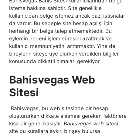
Bahisvegas Bahis Sitesi kullanıcılarından belge
isteme hakkına sahiptir. Site genellikle
kullanıcıdan belge istemez ancak bazı istisnalar
da vardır. Bu sebeple site hesap açılışı için
herhangi bir belge talep etmemektedir. Bu
eylemin nedeni işlem süresini azaltmak ve
kullanıcı memnuniyetini arttırmaktır. Yine de
bireylerin siteye üye olurken verdikleri bilgiler
konusunda dikkatli olmaları gerekiyor
Bahisvegas Web
Sitesi
Bahisvegas, bu web sitesinde bir hesap
oluştururken dikkate alınması gereken faktörlere
kısa bir genel bakıştır.
Bahisvegas web sitesi
site bu kurallara aykırı bir şey bulursa