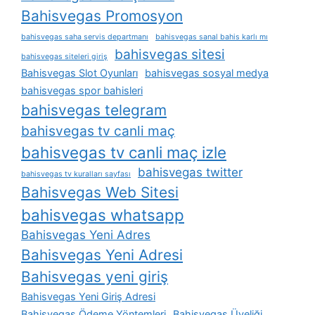
Bahisvegas Promosyon
bahisvegas saha servis departmanı
bahisvegas sanal bahis karlı mı
bahisvegas sitesi
bahisvegas siteleri giriş
Bahisvegas Slot Oyunları
bahisvegas sosyal medya
bahisvegas spor bahisleri
bahisvegas telegram
bahisvegas tv canli maç
bahisvegas tv canli maç izle
bahisvegas twitter
bahisvegas tv kuralları sayfası
Bahisvegas Web Sitesi
bahisvegas whatsapp
Bahisvegas Yeni Adres
Bahisvegas Yeni Adresi
Bahisvegas yeni giriş
Bahisvegas Yeni Giriş Adresi
Bahisvegas Ödeme Yöntemleri
Bahisvegas Üyeliği