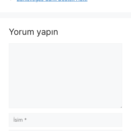
Yorum yapın
Yorum
İsim