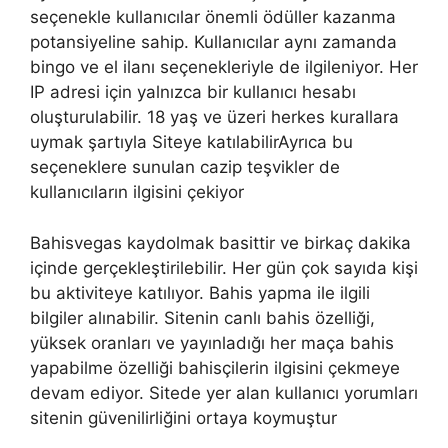
seçenekle kullanıcılar önemli ödüller kazanma
potansiyeline sahip. Kullanıcılar aynı zamanda
bingo ve el ilanı seçenekleriyle de ilgileniyor. Her
IP adresi için yalnızca bir kullanıcı hesabı
oluşturulabilir. 18 yaş ve üzeri herkes kurallara
uymak şartıyla Siteye katılabilirAyrıca bu
seçeneklere sunulan cazip teşvikler de
kullanıcıların ilgisini çekiyor
Bahisvegas kaydolmak basittir ve birkaç dakika
içinde gerçekleştirilebilir. Her gün çok sayıda kişi
bu aktiviteye katılıyor. Bahis yapma ile ilgili
bilgiler alınabilir. Sitenin canlı bahis özelliği,
yüksek oranları ve yayınladığı her maça bahis
yapabilme özelliği bahisçilerin ilgisini çekmeye
devam ediyor. Sitede yer alan kullanıcı yorumları
sitenin güvenilirliğini ortaya koymuştur