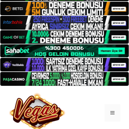
İçeriğe
atla
Menü