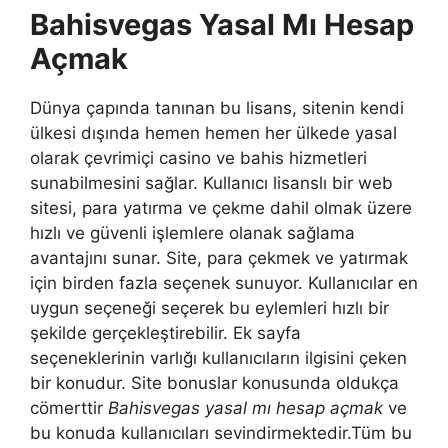
Bahisvegas Yasal Mı Hesap
Açmak
Dünya çapında tanınan bu lisans, sitenin kendi
ülkesi dışında hemen hemen her ülkede yasal
olarak çevrimiçi casino ve bahis hizmetleri
sunabilmesini sağlar. Kullanıcı lisanslı bir web
sitesi, para yatırma ve çekme dahil olmak üzere
hızlı ve güvenli işlemlere olanak sağlama
avantajını sunar. Site, para çekmek ve yatırmak
için birden fazla seçenek sunuyor. Kullanıcılar en
uygun seçeneği seçerek bu eylemleri hızlı bir
şekilde gerçekleştirebilir. Ek sayfa
seçeneklerinin varlığı kullanıcıların ilgisini çeken
bir konudur. Site bonuslar konusunda oldukça
cömerttir
Bahisvegas yasal mı hesap açmak
ve
bu konuda kullanıcıları sevindirmektedir.Tüm bu