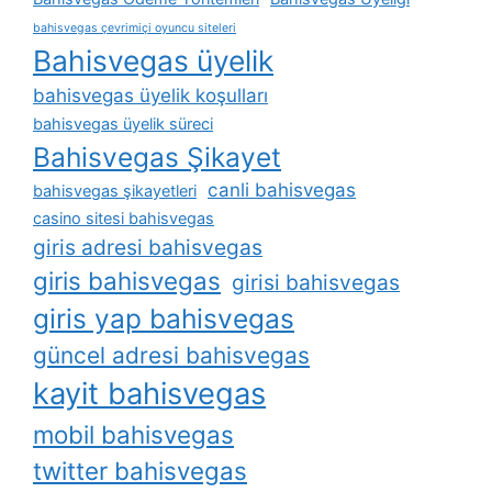
bahisvegas çevrimiçi oyuncu siteleri
Bahisvegas üyelik
bahisvegas üyelik koşulları
bahisvegas üyelik süreci
Bahisvegas Şikayet
canli bahisvegas
bahisvegas şikayetleri
casino sitesi bahisvegas
giris adresi bahisvegas
giris bahisvegas
girisi bahisvegas
giris yap bahisvegas
güncel adresi bahisvegas
kayit bahisvegas
mobil bahisvegas
twitter bahisvegas