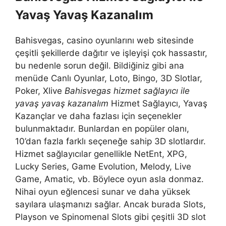
Yavaş Yavaş Kazanalım
Bahisvegas, casino oyunlarını web sitesinde
çeşitli şekillerde dağıtır ve işleyişi çok hassastır,
bu nedenle sorun değil. Bildiğiniz gibi ana
menüde Canlı Oyunlar, Loto, Bingo, 3D Slotlar,
Poker, Xlive
Bahisvegas hizmet sağlayıcı ile
yavaş yavaş kazanalım
Hizmet Sağlayıcı, Yavaş
Kazançlar ve daha fazlası için seçenekler
bulunmaktadır. Bunlardan en popüler olanı,
10’dan fazla farklı seçeneğe sahip 3D slotlardır.
Hizmet sağlayıcılar genellikle NetEnt, XPG,
Lucky Series, Game Evolution, Melody, Live
Game, Amatic, vb. Böylece oyun asla donmaz.
Nihai oyun eğlencesi sunar ve daha yüksek
sayılara ulaşmanızı sağlar. Ancak burada Slots,
Playson ve Spinomenal Slots gibi çeşitli 3D slot