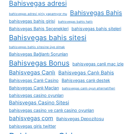
Bahisvegas adresi
Bahisvegas Bahis
bahisvegas adresi giriş yapamıyor mu
bahisvegas bahis girişi
bahisvegas bahis hattı
Bahisvegas Bahis Seçenekleri
bahisvegas bahis siteleri
Bahisvegas bahis sitesi
bahisvegas bahis sitesine üye olmak
Bahisvegas Bağlantı Sorunları
Bahisvegas Bonus
bahisvegas canli maç izle
Bahisvegas Canlı
Bahisvegas Canlı Bahis
Bahisvegas Canlı Casino
Bahisvegas canlı destek
Bahisvegas Canlı Maçları
bahisvegas canlı oyun alternatifleri
bahisvegas casino oyunları
Bahisvegas Casino Sitesi
bahisvegas casino ve canlı casino oyunları
bahisvegas com
Bahisvegas Depozitosu
bahisvegas giris twitter