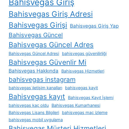
Bahisvegas Giriş
Bahisvegas Giriş Adresi
Bahisvegas Girişi
Bahisvegas Giriş Yap
Bahisvegas Güncel
Bahisvegas Güncel Adres
Bahisvegas Güncel Adresi
bahisvegas güvenilirliği
Bahisvegas Güvenlir Mi
Bahisvegas Hakkında
Bahisvegas Hizmetleri
bahisvegas instagram
bahisvegas i̇letişim kanalları
bahisvegas kayit
Bahisvegas kayıt
Bahisvegas Kayıt İşlemi
bahisvegas kaç oldu
Bahisvegas Kumarhanesi
Bahisvegas Lisans Bilgileri
bahisvegas maç izleme
bahisvegas mobil uygulama
Bahisvegas Müşteri Hizmetleri