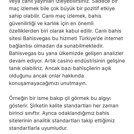
veya canlı yayınları izleyebilirsiniz. Sadece bir
maç izlemek bile çok büyük bir pozitif etkiye
sahip olabilir. Canlı maç izlemek, bahis
güvenilirliği ve karlılık için en önemli
özelliklerden biri olarak kabul edilir. Canlı bahis
sitesi Bahisvegas bu hizmeti Türkiye’de internet
bağlantısı olmadan da sunabilmektedir.
Bahisvegas bu yana ülkemizde gelişen analizler
devam ediyor. Artık casino endüstrisinin gelişine
tanık olabiliriz. Ancak bazı bahisçilerin açık
olduğunu ancak onlar hakkında
konuşamayacağımızı unutmayın.
Örneğin bir isme bakıp çil görmek bu algıyı
gösterir. Şirketin kalite standartları her zaman
birinci sınıftır. Ayrıca odaklandığımız bahis
sitelerinin analitik standartları takip ettiğimiz
standartlarla uyumludur.