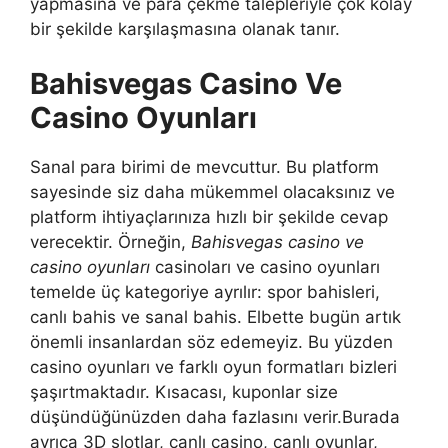
yapmasına ve para çekme talepleriyle çok kolay
bir şekilde karşılaşmasına olanak tanır.
Bahisvegas Casino Ve
Casino Oyunları
Sanal para birimi de mevcuttur. Bu platform
sayesinde siz daha mükemmel olacaksınız ve
platform ihtiyaçlarınıza hızlı bir şekilde cevap
verecektir. Örneğin,
Bahisvegas casino ve
casino oyunları
casinoları ve casino oyunları
temelde üç kategoriye ayrılır: spor bahisleri,
canlı bahis ve sanal bahis. Elbette bugün artık
önemli insanlardan söz edemeyiz. Bu yüzden
casino oyunları ve farklı oyun formatları bizleri
şaşırtmaktadır. Kısacası, kuponlar size
düşündüğünüzden daha fazlasını verir.Burada
ayrıca 3D slotlar, canlı casino, canlı oyunlar,