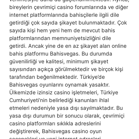
bireylerin çevrimiçi casino forumlarında ve diğer
internet platformlarında bahisçilerle ilgili dile
getirdiği çok sayıda şikayet bulunmaktadır. Çok
sayıda kişi hem yeni hem de mevcut bahis
platformlarından memnuniyetsizliğini dile
getirdi. Ancak yine de en az şikayet alan online
bahis platformu Bahisvegas. Bu durumda
güvenilirliği ve kalitesi, minimum şikayet
sayısından açıkça görülmektedir ve birçok kişi
tarafından beğenilmektedir. Türkiye’de
Bahisvegas oyunlarını oynamak yasaktır.
Ülkemizde izinsiz casino işletmeleri, Türkiye
Cumhuriyeti’nin belirlediği kanunları ihlal
etmeleri nedeniyle yasa dışı sayılmaktadır. Bu
yasa dışı durumun bir sonucu olarak, çevrimiçi
casino platformları sıklıkla adreslerini
değiştirerek, Bahisvegas casino oyun