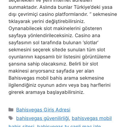
seçenekleri ve yeni internet adresleri
sunmaktadır. Aslında bunlar Türkiye’deki yasa
dışı çevrimiçi casino platformlarıdır. ” sekmesine
tıklayarak yerini değiştirebilirsiniz.
Oynanabilecek slot makinelerini gösteren
sayfaya yönlendirileceksiniz. Casino ana
sayfasının sol tarafında bulunan ‘slotlar’
sekmesini seçerek sitede sunulan tüm slot
oyunlarının kapsamlı bir listesini görüntüleme
şansına sahip olacaksınız. Belirli bir slot
makinesi arıyorsanız sayfada yer alan
Bahisvegas mobil bahis arama sekmesine
ilgilendiğiniz oyunun adını veya baş harflerini
girerek aramaya başlayabilirsiniz.
Kategoriler
Bahisvegas Giriş Adresi
Etiketler
bahisvegas güvenilirliği
,
bahisvegas mobil
bahis sitesi
,
bahisvegas tv canli maç izle