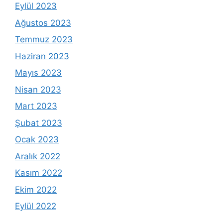
Eylül 2023
Ağustos 2023
Temmuz 2023
Haziran 2023
Mayıs 2023
Nisan 2023
Mart 2023
Şubat 2023
Ocak 2023
Aralık 2022
Kasım 2022
Ekim 2022
Eylül 2022