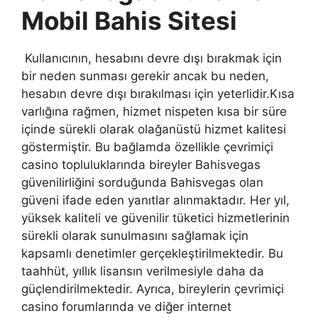
Mobil Bahis Sitesi
Kullanıcının, hesabını devre dışı bırakmak için
bir neden sunması gerekir ancak bu neden,
hesabın devre dışı bırakılması için yeterlidir.Kısa
varlığına rağmen, hizmet nispeten kısa bir süre
içinde sürekli olarak olağanüstü hizmet kalitesi
göstermiştir. Bu bağlamda özellikle çevrimiçi
casino topluluklarında bireyler Bahisvegas
güvenilirliğini sorduğunda Bahisvegas olan
güveni ifade eden yanıtlar alınmaktadır. Her yıl,
yüksek kaliteli ve güvenilir tüketici hizmetlerinin
sürekli olarak sunulmasını sağlamak için
kapsamlı denetimler gerçekleştirilmektedir. Bu
taahhüt, yıllık lisansın verilmesiyle daha da
güçlendirilmektedir. Ayrıca, bireylerin çevrimiçi
casino forumlarında ve diğer internet