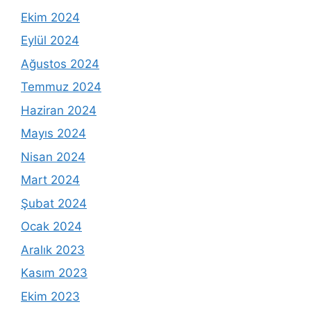
Ekim 2024
Eylül 2024
Ağustos 2024
Temmuz 2024
Haziran 2024
Mayıs 2024
Nisan 2024
Mart 2024
Şubat 2024
Ocak 2024
Aralık 2023
Kasım 2023
Ekim 2023