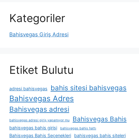
Kategoriler
Bahisvegas Giriş Adresi
Etiket Bulutu
bahis sitesi bahisvegas
adresi bahisvegas
Bahisvegas Adres
Bahisvegas adresi
Bahisvegas Bahis
bahisvegas adresi giriş yapamıyor mu
bahisvegas bahis girişi
bahisvegas bahis hattı
Bahisvegas Bahis Seçenekleri
bahisvegas bahis siteleri