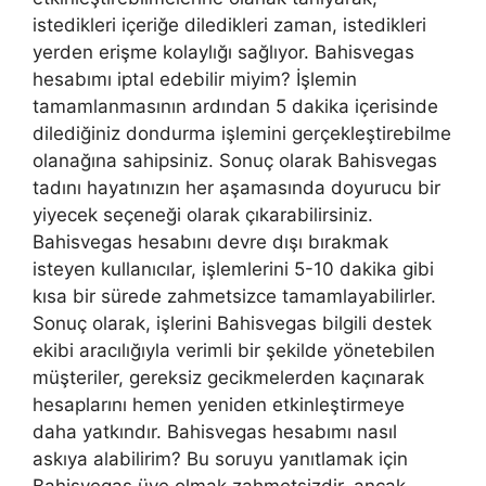
istedikleri içeriğe diledikleri zaman, istedikleri
yerden erişme kolaylığı sağlıyor. Bahisvegas
hesabımı iptal edebilir miyim? İşlemin
tamamlanmasının ardından 5 dakika içerisinde
dilediğiniz dondurma işlemini gerçekleştirebilme
olanağına sahipsiniz. Sonuç olarak Bahisvegas
tadını hayatınızın her aşamasında doyurucu bir
yiyecek seçeneği olarak çıkarabilirsiniz.
Bahisvegas hesabını devre dışı bırakmak
isteyen kullanıcılar, işlemlerini 5-10 dakika gibi
kısa bir sürede zahmetsizce tamamlayabilirler.
Sonuç olarak, işlerini Bahisvegas bilgili destek
ekibi aracılığıyla verimli bir şekilde yönetebilen
müşteriler, gereksiz gecikmelerden kaçınarak
hesaplarını hemen yeniden etkinleştirmeye
daha yatkındır. Bahisvegas hesabımı nasıl
askıya alabilirim? Bu soruyu yanıtlamak için