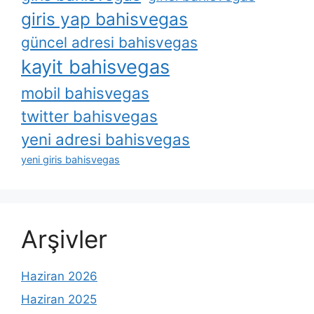
giris yap bahisvegas
güncel adresi bahisvegas
kayit bahisvegas
mobil bahisvegas
twitter bahisvegas
yeni adresi bahisvegas
yeni giris bahisvegas
Arşivler
Haziran 2026
Haziran 2025