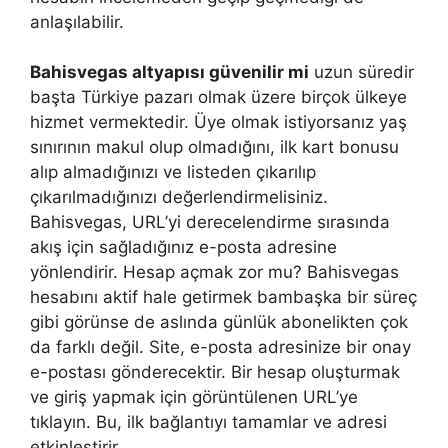
anlaşılabilir.
Bahisvegas altyapısı güvenilir mi
uzun süredir
başta Türkiye pazarı olmak üzere birçok ülkeye
hizmet vermektedir. Üye olmak istiyorsanız yaş
sınırının makul olup olmadığını, ilk kart bonusu
alıp almadığınızı ve listeden çıkarılıp
çıkarılmadığınızı değerlendirmelisiniz.
Bahisvegas, URL’yi derecelendirme sırasında
akış için sağladığınız e-posta adresine
yönlendirir. Hesap açmak zor mu? Bahisvegas
hesabını aktif hale getirmek bambaşka bir süreç
gibi görünse de aslında günlük abonelikten çok
da farklı değil. Site, e-posta adresinize bir onay
e-postası gönderecektir. Bir hesap oluşturmak
ve giriş yapmak için görüntülenen URL’ye
tıklayın. Bu, ilk bağlantıyı tamamlar ve adresi
etkinleştirir.