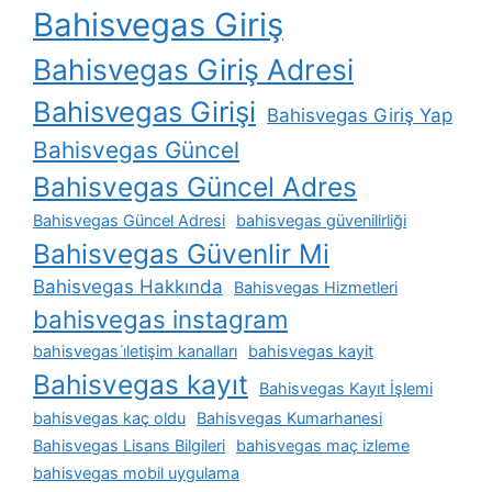
Bahisvegas Giriş
Bahisvegas Giriş Adresi
Bahisvegas Girişi
Bahisvegas Giriş Yap
Bahisvegas Güncel
Bahisvegas Güncel Adres
Bahisvegas Güncel Adresi
bahisvegas güvenilirliği
Bahisvegas Güvenlir Mi
Bahisvegas Hakkında
Bahisvegas Hizmetleri
bahisvegas instagram
bahisvegas i̇letişim kanalları
bahisvegas kayit
Bahisvegas kayıt
Bahisvegas Kayıt İşlemi
bahisvegas kaç oldu
Bahisvegas Kumarhanesi
Bahisvegas Lisans Bilgileri
bahisvegas maç izleme
bahisvegas mobil uygulama