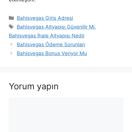
Kategoriler
Bahisvegas Giriş Adresi
Etiketler
Bahisvegas Altyapısı Güvenilir Mi
,
Bahisvegas İhale Altyapısı Nedir
Yazı
Bahisvegas Ödeme Sorunları
dolaşımı
Bahisvegas Bonus Veriyor Mu
Yorum yapın
Yorum