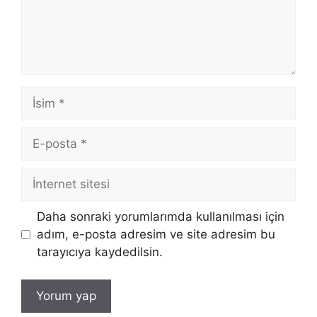
İsim
E-
posta
İnternet
sitesi
Daha sonraki yorumlarımda kullanılması için
adım, e-posta adresim ve site adresim bu
tarayıcıya kaydedilsin.