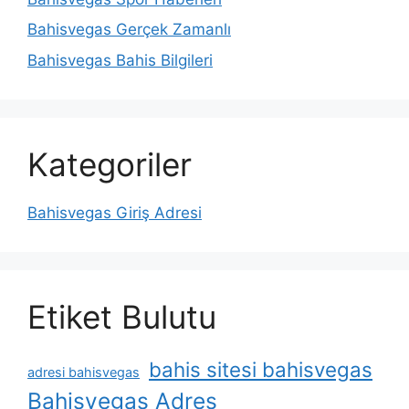
Bahisvegas Gerçek Zamanlı
Bahisvegas Bahis Bilgileri
Kategoriler
Bahisvegas Giriş Adresi
Etiket Bulutu
bahis sitesi bahisvegas
adresi bahisvegas
Bahisvegas Adres