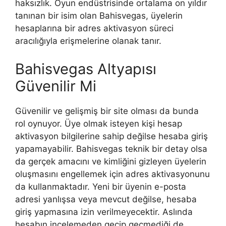
haksızlık. Oyun endüstrisinde ortalama on yıldır
tanınan bir isim olan Bahisvegas, üyelerin
hesaplarına bir adres aktivasyon süreci
aracılığıyla erişmelerine olanak tanır.
Bahisvegas Altyapısı
Güvenilir Mi
Güvenilir ve gelişmiş bir site olması da bunda
rol oynuyor. Üye olmak isteyen kişi hesap
aktivasyon bilgilerine sahip değilse hesaba giriş
yapamayabilir. Bahisvegas teknik bir detay olsa
da gerçek amacını ve kimliğini gizleyen üyelerin
oluşmasını engellemek için adres aktivasyonunu
da kullanmaktadır. Yeni bir üyenin e-posta
adresi yanlışsa veya mevcut değilse, hesaba
giriş yapmasına izin verilmeyecektir. Aslında
hesabın incelemeden geçip geçmediği de