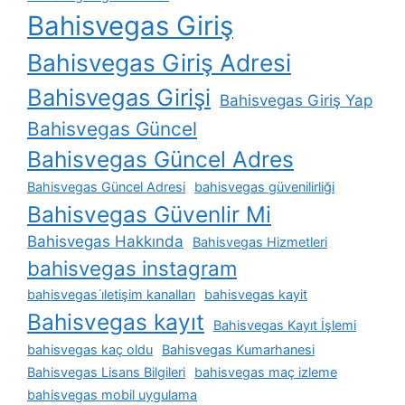
Bahisvegas Giriş
Bahisvegas Giriş Adresi
Bahisvegas Girişi
Bahisvegas Giriş Yap
Bahisvegas Güncel
Bahisvegas Güncel Adres
Bahisvegas Güncel Adresi
bahisvegas güvenilirliği
Bahisvegas Güvenlir Mi
Bahisvegas Hakkında
Bahisvegas Hizmetleri
bahisvegas instagram
bahisvegas i̇letişim kanalları
bahisvegas kayit
Bahisvegas kayıt
Bahisvegas Kayıt İşlemi
bahisvegas kaç oldu
Bahisvegas Kumarhanesi
Bahisvegas Lisans Bilgileri
bahisvegas maç izleme
bahisvegas mobil uygulama