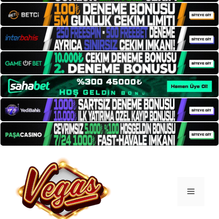
İçeriğe
atla
Menü