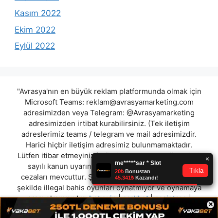
Kasım 2022
Ekim 2022
Eylül 2022
"Avrasya'nın en büyük reklam platformunda olmak için
Microsoft Teams:
reklam@avrasyamarketing.com
adresimizden veya Telegram: @Avrasyamarketing
adresimizden irtibat kurabilirsiniz. (Tek iletişim
adreslerimiz teams / telegram ve mail adresimizdir.
Harici hiçbir iletişim adresimiz bulunmamaktadır.
Lütfen itibar etmeyiniz.) Türkiye yasalarına göre 7258
sayılı kanun uyarınca yasa dışı bahis oynamanın
cezaları mevcuttur. Şu an bulunduğunuz site hiç bir
şekilde illegal bahis oyunları oynatmıyor ve oynamaya
aracı olmuyordur.
betxwin
|
carkbet
|
casintroo
|
×
faulbet
|
bixbet
|
bovbet
|
mezbet
|
atakbet
"