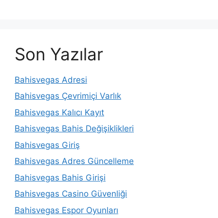
Son Yazılar
Bahisvegas Adresi
Bahisvegas Çevrimiçi Varlık
Bahisvegas Kalıcı Kayıt
Bahisvegas Bahis Değişiklikleri
Bahisvegas Giriş
Bahisvegas Adres Güncelleme
Bahisvegas Bahis Girişi
Bahisvegas Casino Güvenliği
Bahisvegas Espor Oyunları