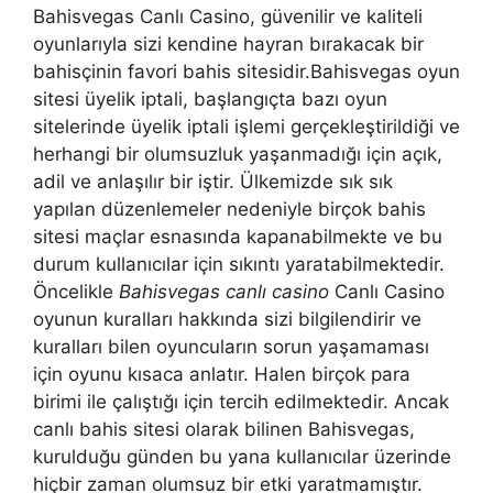
Bahisvegas Canlı Casino, güvenilir ve kaliteli
oyunlarıyla sizi kendine hayran bırakacak bir
bahisçinin favori bahis sitesidir.Bahisvegas oyun
sitesi üyelik iptali, başlangıçta bazı oyun
sitelerinde üyelik iptali işlemi gerçekleştirildiği ve
herhangi bir olumsuzluk yaşanmadığı için açık,
adil ve anlaşılır bir iştir. Ülkemizde sık sık
yapılan düzenlemeler nedeniyle birçok bahis
sitesi maçlar esnasında kapanabilmekte ve bu
durum kullanıcılar için sıkıntı yaratabilmektedir.
Öncelikle
Bahisvegas canlı casino
Canlı Casino
oyunun kuralları hakkında sizi bilgilendirir ve
kuralları bilen oyuncuların sorun yaşamaması
için oyunu kısaca anlatır. Halen birçok para
birimi ile çalıştığı için tercih edilmektedir. Ancak
canlı bahis sitesi olarak bilinen Bahisvegas,
kurulduğu günden bu yana kullanıcılar üzerinde
hiçbir zaman olumsuz bir etki yaratmamıştır.