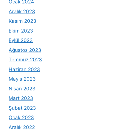
Ocak 2024
Aralık 2023
Kasım 2023
Ekim 2023
Eylül 2023
Ağustos 2023
Temmuz 2023
Haziran 2023
Mayıs 2023
Nisan 2023
Mart 2023
Şubat 2023
Ocak 2023
Aralık 2022