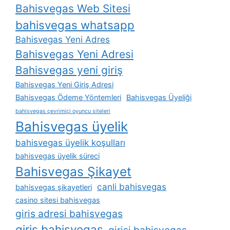
Bahisvegas Web Sitesi
bahisvegas whatsapp
Bahisvegas Yeni Adres
Bahisvegas Yeni Adresi
Bahisvegas yeni giriş
Bahisvegas Yeni Giriş Adresi
Bahisvegas Ödeme Yöntemleri
Bahisvegas Üyeliği
bahisvegas çevrimiçi oyuncu siteleri
Bahisvegas üyelik
bahisvegas üyelik koşulları
bahisvegas üyelik süreci
Bahisvegas Şikayet
canli bahisvegas
bahisvegas şikayetleri
casino sitesi bahisvegas
giris adresi bahisvegas
giris bahisvegas
girisi bahisvegas