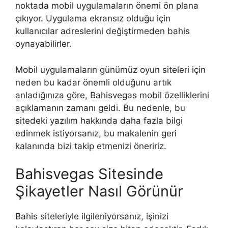
noktada mobil uygulamaların önemi ön plana
çıkıyor. Uygulama ekransız olduğu için
kullanıcılar adreslerini değiştirmeden bahis
oynayabilirler.
Mobil uygulamaların günümüz oyun siteleri için
neden bu kadar önemli olduğunu artık
anladığınıza göre, Bahisvegas mobil özelliklerini
açıklamanın zamanı geldi. Bu nedenle, bu
sitedeki yazılım hakkında daha fazla bilgi
edinmek istiyorsanız, bu makalenin geri
kalanında bizi takip etmenizi öneririz.
Bahisvegas Sitesinde
Şikayetler Nasıl Görünür
Bahis siteleriyle ilgileniyorsanız, işinizi