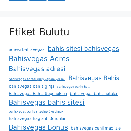
Etiket Bulutu
bahis sitesi bahisvegas
adresi bahisvegas
Bahisvegas Adres
Bahisvegas adresi
Bahisvegas Bahis
bahisvegas adresi giriş yapamıyor mu
bahisvegas bahis girişi
bahisvegas bahis hattı
Bahisvegas Bahis Seçenekleri
bahisvegas bahis siteleri
Bahisvegas bahis sitesi
bahisvegas bahis sitesine üye olmak
Bahisvegas Bağlantı Sorunları
Bahisvegas Bonus
bahisvegas canli maç izle