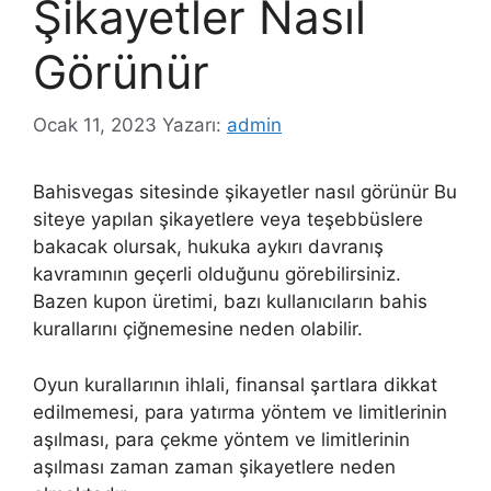
Şikayetler Nasıl
Görünür
Ocak 11, 2023
Yazarı:
admin
Bahisvegas sitesinde şikayetler nasıl görünür Bu
siteye yapılan şikayetlere veya teşebbüslere
bakacak olursak, hukuka aykırı davranış
kavramının geçerli olduğunu görebilirsiniz.
Bazen kupon üretimi, bazı kullanıcıların bahis
kurallarını çiğnemesine neden olabilir.
Oyun kurallarının ihlali, finansal şartlara dikkat
edilmemesi, para yatırma yöntem ve limitlerinin
aşılması, para çekme yöntem ve limitlerinin
aşılması zaman zaman şikayetlere neden