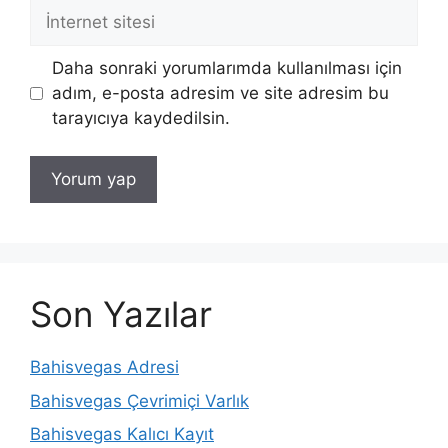
İnternet
sitesi
Daha sonraki yorumlarımda kullanılması için
adım, e-posta adresim ve site adresim bu
tarayıcıya kaydedilsin.
Son Yazılar
Bahisvegas Adresi
Bahisvegas Çevrimiçi Varlık
Bahisvegas Kalıcı Kayıt