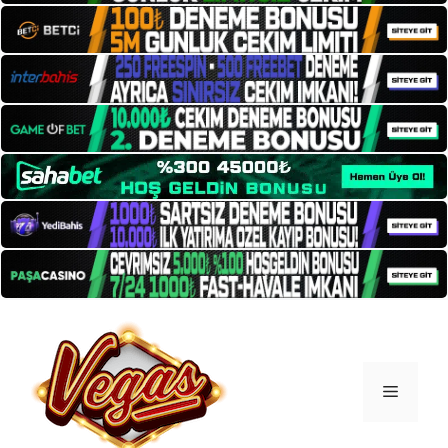
İçeriğe
atla
Menü