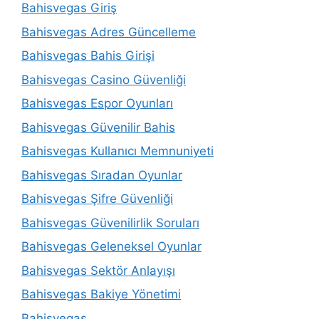
Bahisvegas Giriş
Bahisvegas Adres Güncelleme
Bahisvegas Bahis Girişi
Bahisvegas Casino Güvenliği
Bahisvegas Espor Oyunları
Bahisvegas Güvenilir Bahis
Bahisvegas Kullanıcı Memnuniyeti
Bahisvegas Sıradan Oyunlar
Bahisvegas Şifre Güvenliği
Bahisvegas Güvenilirlik Soruları
Bahisvegas Geleneksel Oyunlar
Bahisvegas Sektör Anlayışı
Bahisvegas Bakiye Yönetimi
Bahisvegas