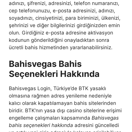
adınızı, şifrenizi, adresinizi, telefon numaranızı,
cep telefonunuzu, e-posta adresinizi, adınızı,
soyadınızı, cinsiyetinizi, para biriminizi, ülkenizi,
şehrinizi ve diğer bilgilerinizi girdiğinizden emin
olun. Girdiğiniz e-posta adresine aktivasyon
kodunun gönderildiğini onayladıktan sonra
ücretli bahis hizmetinden yararlanabilirsiniz.
Bahisvegas Bahis
Seçenekleri Hakkında
Bahisvegas Login, Türkiye’de BTK yasaklı
olmasına rağmen adres yenileme nedeniyle
kalıcı olarak kapatılamayan bahis sitelerinden
biridir. BTK’nın yasa dışı casino sitelerine erişimi
engelleme çalışmaları kapsamında
Bahisvegas
bahis seçenekleri hakkında
adresini güncelledi