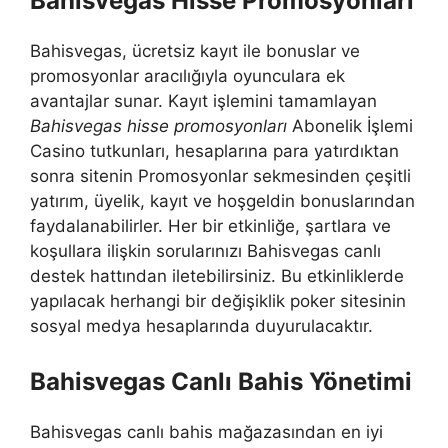
Bahisvegas Hisse Promosyonları
Bahisvegas, ücretsiz kayıt ile bonuslar ve
promosyonlar aracılığıyla oyunculara ek
avantajlar sunar. Kayıt işlemini tamamlayan
Bahisvegas hisse promosyonları
Abonelik İşlemi
Casino tutkunları, hesaplarına para yatırdıktan
sonra sitenin Promosyonlar sekmesinden çeşitli
yatırım, üyelik, kayıt ve hoşgeldin bonuslarından
faydalanabilirler. Her bir etkinliğe, şartlara ve
koşullara ilişkin sorularınızı Bahisvegas canlı
destek hattından iletebilirsiniz. Bu etkinliklerde
yapılacak herhangi bir değişiklik poker sitesinin
sosyal medya hesaplarında duyurulacaktır.
Bahisvegas Canlı Bahis Yönetimi
Bahisvegas canlı bahis mağazasından en iyi