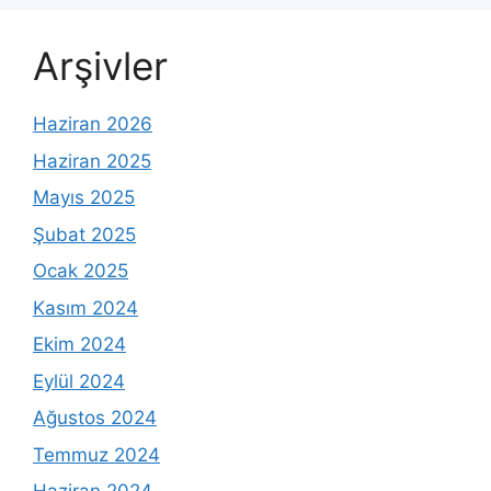
Arşivler
Haziran 2026
Haziran 2025
Mayıs 2025
Şubat 2025
Ocak 2025
Kasım 2024
Ekim 2024
Eylül 2024
Ağustos 2024
Temmuz 2024