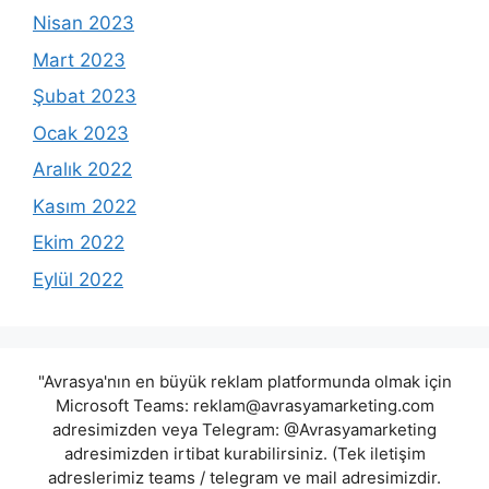
Nisan 2023
Mart 2023
Şubat 2023
Ocak 2023
Aralık 2022
Kasım 2022
Ekim 2022
Eylül 2022
"Avrasya'nın en büyük reklam platformunda olmak için
Microsoft Teams:
reklam@avrasyamarketing.com
adresimizden veya Telegram: @Avrasyamarketing
adresimizden irtibat kurabilirsiniz. (Tek iletişim
adreslerimiz teams / telegram ve mail adresimizdir.