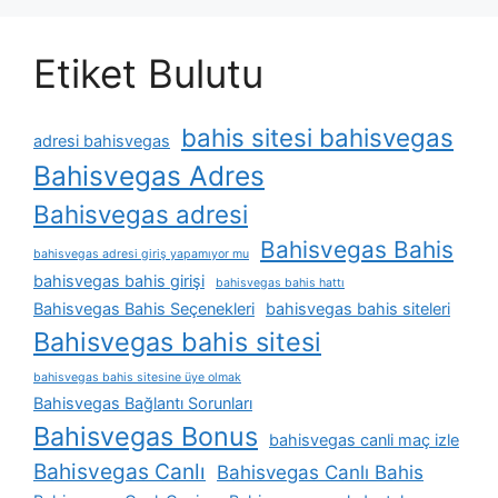
Etiket Bulutu
bahis sitesi bahisvegas
adresi bahisvegas
Bahisvegas Adres
Bahisvegas adresi
Bahisvegas Bahis
bahisvegas adresi giriş yapamıyor mu
bahisvegas bahis girişi
bahisvegas bahis hattı
Bahisvegas Bahis Seçenekleri
bahisvegas bahis siteleri
Bahisvegas bahis sitesi
bahisvegas bahis sitesine üye olmak
Bahisvegas Bağlantı Sorunları
Bahisvegas Bonus
bahisvegas canli maç izle
Bahisvegas Canlı
Bahisvegas Canlı Bahis