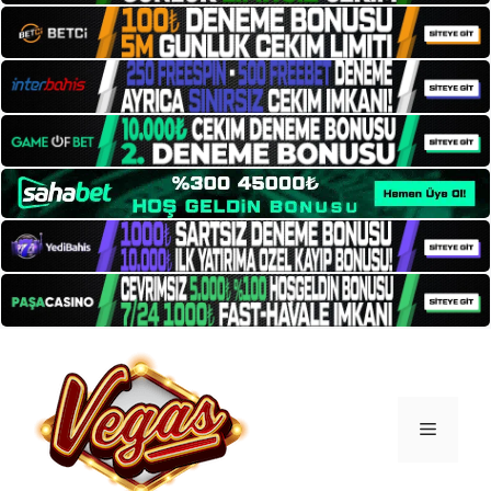
İçeriğe
atla
Menü