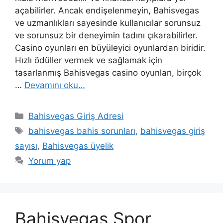
açabilirler. Ancak endişelenmeyin, Bahisvegas
ve uzmanlıkları sayesinde kullanıcılar sorunsuz
ve sorunsuz bir deneyimin tadını çıkarabilirler.
Casino oyunları en büyüleyici oyunlardan biridir.
Hızlı ödüller vermek ve sağlamak için
tasarlanmış Bahisvegas casino oyunları, birçok
…
Devamını oku…
Kategoriler
Bahisvegas Giriş Adresi
Etiketler
bahisvegas bahis sorunları
,
bahisvegas giriş
sayısı
,
Bahisvegas üyelik
Yorum yap
Bahisvegas Spor