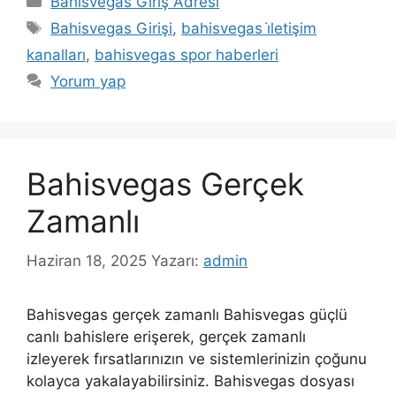
Bahisvegas Giriş Adresi
Etiketler
Bahisvegas Girişi
,
bahisvegas i̇letişim
kanalları
,
bahisvegas spor haberleri
Yorum yap
Bahisvegas Gerçek
Zamanlı
Haziran 18, 2025
Yazarı:
admin
Bahisvegas gerçek zamanlı Bahisvegas güçlü
canlı bahislere erişerek, gerçek zamanlı
izleyerek fırsatlarınızın ve sistemlerinizin çoğunu
kolayca yakalayabilirsiniz. Bahisvegas dosyası