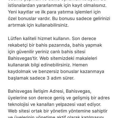
istisnalardan yararlanmak için kayıt olmalısınız.
Yeni kayıtlar ve ilk para yatırma işlemleri için
özel bonuslar vardır. Bu bonusu sadece gelirinizi
artırmak için kullanabilirsiniz.
Lütfen kaliteli hizmet kullanın. Son derece
rekabetçi bir bahis pazarında, bahis yapmak
için güvenilir yeriniz canlı bahis sitesi
Bahisvegas’tir. Web sitemizdeki makaleleri
kullanarak bilgi edinebilirsiniz. Hemen
kaydolmak ve benzersiz bonuslar kazanmaya
başlamak sadece 3 adım sürer.
Bahisvegas İletişim Adresi, Bahisvegas,
üyelerine son derece geniş ve gelişmiş bir adres
teknolojisi ve kanalları yelpazesi vaat ediyor.
Web sitesi ortak bir yönetim yöntemine sahiptir
ve üyelerinin yönetime aktif olarak katılmasını