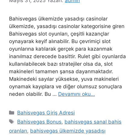
Mayıs 31, 2025
Yazarı:
admin
Bahisvegas ülkemizde yasadışı casinolar
ülkemizde, yasadışı casinolar kategorisine giren
Bahisvegas slot oyunları, çeşitli kazançlar
oynayarak keyif alınabilir. Bu çevrimiçi slot
oyunlarına katılarak gerçek para kazanmak
inanılmaz derecede basittir. Rulet gibi oyunlarda
kullanılabilecek bazı stratejiler olsa da, slot
makineleri tamamen şansa dayanmaktadır.
Makinedeki sayılar yüksekse, yuva makineleri
oynamak kayıplara ve diğer olumsuz sonuçlara
neden olabilir. Bu …
Devamını oku…
Kategoriler
Bahisvegas Giriş Adresi
Etiketler
Bahisvegas Bonus
,
bahisvegas sanal bahis
oranları
,
bahisvegas ülkemizde yasadışı