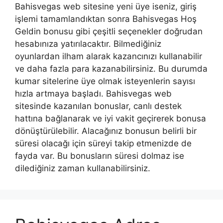
Bahisvegas web sitesine yeni üye iseniz, giriş
işlemi tamamlandıktan sonra Bahisvegas Hoş
Geldin bonusu gibi çeşitli seçenekler doğrudan
hesabınıza yatırılacaktır. Bilmediğiniz
oyunlardan ilham alarak kazancınızı kullanabilir
ve daha fazla para kazanabilirsiniz. Bu durumda
kumar sitelerine üye olmak isteyenlerin sayısı
hızla artmaya başladı. Bahisvegas web
sitesinde kazanılan bonuslar, canlı destek
hattına bağlanarak ve iyi vakit geçirerek bonusa
dönüştürülebilir. Alacağınız bonusun belirli bir
süresi olacağı için süreyi takip etmenizde de
fayda var. Bu bonusların süresi dolmaz ise
dilediğiniz zaman kullanabilirsiniz.