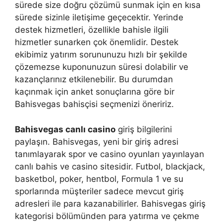
sürede size doğru çözümü sunmak için en kısa
sürede sizinle iletişime geçecektir. Yerinde
destek hizmetleri, özellikle bahisle ilgili
hizmetler sunarken çok önemlidir. Destek
ekibimiz yatırım sorununuzu hızlı bir şekilde
çözemezse kuponunuzun süresi dolabilir ve
kazançlarınız etkilenebilir. Bu durumdan
kaçınmak için anket sonuçlarına göre bir
Bahisvegas bahisçisi seçmenizi öneririz.
Bahisvegas canlı casino
giriş bilgilerini
paylaşın. Bahisvegas, yeni bir giriş adresi
tanımlayarak spor ve casino oyunları yayınlayan
canlı bahis ve casino sitesidir. Futbol, blackjack,
basketbol, poker, hentbol, Formula 1 ve su
sporlarında müşteriler sadece mevcut giriş
adresleri ile para kazanabilirler. Bahisvegas giriş
kategorisi bölümünden para yatırma ve çekme