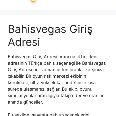
Bahisvegas Giriş
Adresi
Bahisvegas Giriş Adresi oranı nasıl belirlenir
adresinin Türkçe bahis seçeneği ile Bahisvegas
Giriş Adresi her zaman üstün oranlar karşınıza
çıkabilir. Bir oyun risk merkezi ekibinin
kurulması, ultra yüksek kâr hedefinize kısa
sürede ulaşmanızı sağlar. Bu ekip, oyunu
simülasyonlar aracılığıyla takip eder ve oranları
anında günceller.
Bu şekilde, savaşta bahis seçeneklerini