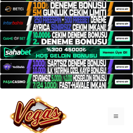
İçeriğe
atla
Menü