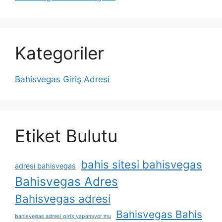
Kategoriler
Bahisvegas Giriş Adresi
Etiket Bulutu
bahis sitesi bahisvegas
adresi bahisvegas
Bahisvegas Adres
Bahisvegas adresi
Bahisvegas Bahis
bahisvegas adresi giriş yapamıyor mu