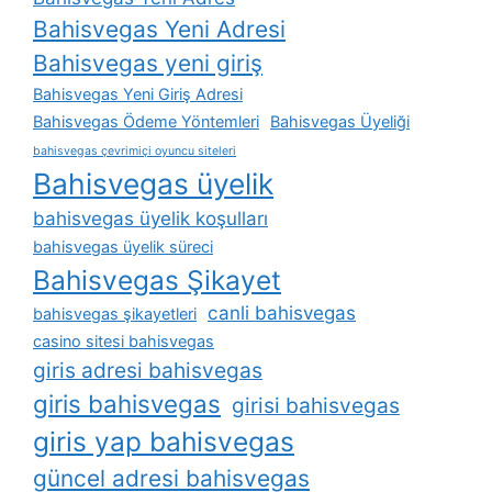
Bahisvegas Yeni Adresi
Bahisvegas yeni giriş
Bahisvegas Yeni Giriş Adresi
Bahisvegas Ödeme Yöntemleri
Bahisvegas Üyeliği
bahisvegas çevrimiçi oyuncu siteleri
Bahisvegas üyelik
bahisvegas üyelik koşulları
bahisvegas üyelik süreci
Bahisvegas Şikayet
canli bahisvegas
bahisvegas şikayetleri
casino sitesi bahisvegas
giris adresi bahisvegas
giris bahisvegas
girisi bahisvegas
giris yap bahisvegas
güncel adresi bahisvegas