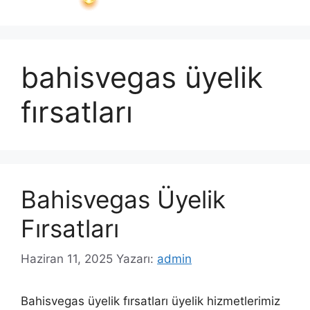
bahisvegas üyelik
fırsatları
Bahisvegas Üyelik
Fırsatları
Haziran 11, 2025
Yazarı:
admin
Bahisvegas üyelik fırsatları üyelik hizmetlerimiz