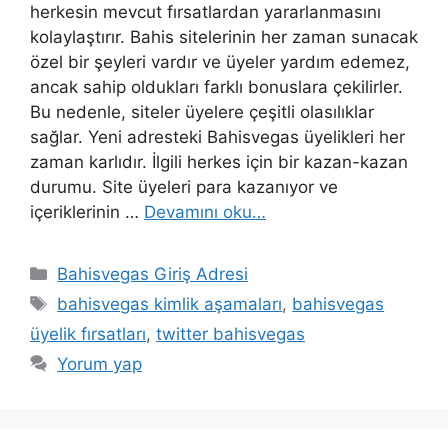
herkesin mevcut fırsatlardan yararlanmasını
kolaylaştırır. Bahis sitelerinin her zaman sunacak
özel bir şeyleri vardır ve üyeler yardım edemez,
ancak sahip oldukları farklı bonuslara çekilirler.
Bu nedenle, siteler üyelere çeşitli olasılıklar
sağlar. Yeni adresteki Bahisvegas üyelikleri her
zaman karlıdır. İlgili herkes için bir kazan-kazan
durumu. Site üyeleri para kazanıyor ve
içeriklerinin …
Devamını oku…
Kategoriler
Bahisvegas Giriş Adresi
Etiketler
bahisvegas kimlik aşamaları
,
bahisvegas
üyelik fırsatları
,
twitter bahisvegas
Yorum yap