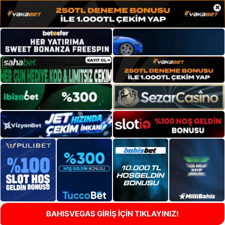
×
BAHISVEGAS GİRİŞ İÇİN TIKLAYINIZ!