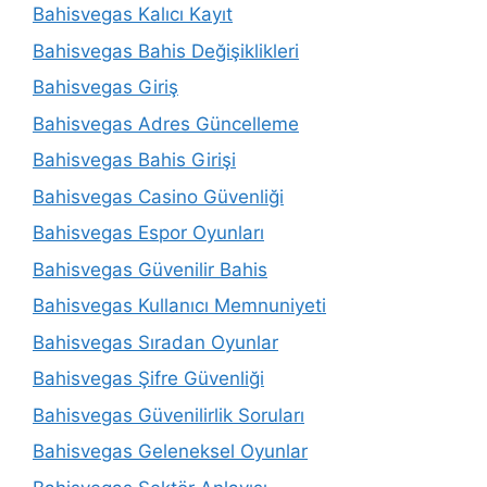
Bahisvegas Kalıcı Kayıt
Bahisvegas Bahis Değişiklikleri
Bahisvegas Giriş
Bahisvegas Adres Güncelleme
Bahisvegas Bahis Girişi
Bahisvegas Casino Güvenliği
Bahisvegas Espor Oyunları
Bahisvegas Güvenilir Bahis
Bahisvegas Kullanıcı Memnuniyeti
Bahisvegas Sıradan Oyunlar
Bahisvegas Şifre Güvenliği
Bahisvegas Güvenilirlik Soruları
Bahisvegas Geleneksel Oyunlar