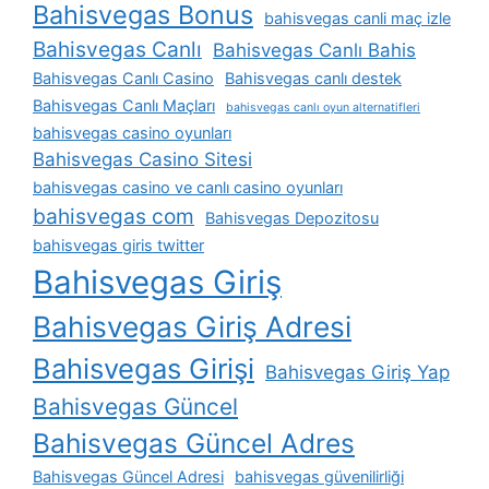
Bahisvegas Bonus
bahisvegas canli maç izle
Bahisvegas Canlı
Bahisvegas Canlı Bahis
Bahisvegas Canlı Casino
Bahisvegas canlı destek
Bahisvegas Canlı Maçları
bahisvegas canlı oyun alternatifleri
bahisvegas casino oyunları
Bahisvegas Casino Sitesi
bahisvegas casino ve canlı casino oyunları
bahisvegas com
Bahisvegas Depozitosu
bahisvegas giris twitter
Bahisvegas Giriş
Bahisvegas Giriş Adresi
Bahisvegas Girişi
Bahisvegas Giriş Yap
Bahisvegas Güncel
Bahisvegas Güncel Adres
Bahisvegas Güncel Adresi
bahisvegas güvenilirliği