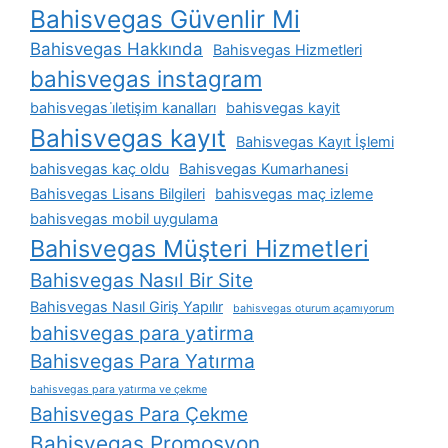
Bahisvegas Güvenlir Mi
Bahisvegas Hakkında
Bahisvegas Hizmetleri
bahisvegas instagram
bahisvegas i̇letişim kanalları
bahisvegas kayit
Bahisvegas kayıt
Bahisvegas Kayıt İşlemi
bahisvegas kaç oldu
Bahisvegas Kumarhanesi
Bahisvegas Lisans Bilgileri
bahisvegas maç izleme
bahisvegas mobil uygulama
Bahisvegas Müşteri Hizmetleri
Bahisvegas Nasıl Bir Site
Bahisvegas Nasıl Giriş Yapılır
bahisvegas oturum açamıyorum
bahisvegas para yatirma
Bahisvegas Para Yatırma
bahisvegas para yatırma ve çekme
Bahisvegas Para Çekme
Bahisvegas Promosyon