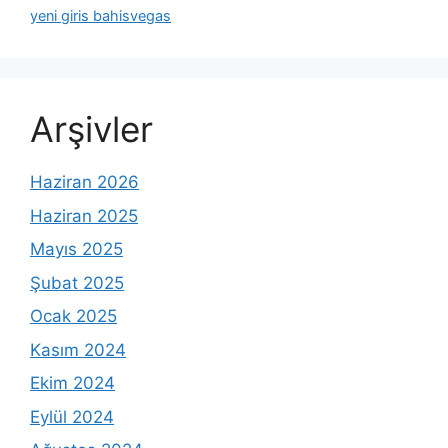
yeni giris bahisvegas
Arşivler
Haziran 2026
Haziran 2025
Mayıs 2025
Şubat 2025
Ocak 2025
Kasım 2024
Ekim 2024
Eylül 2024