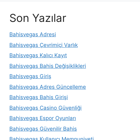
Son Yazılar
Bahisvegas Adresi
Bahisvegas Çevrimiçi Varlık
Bahisvegas Kalıcı Kayıt
Bahisvegas Bahis Değişiklikleri
Bahisvegas Giriş
Bahisvegas Adres Güncelleme
Bahisvegas Bahis Girişi
Bahisvegas Casino Güvenliği
Bahisvegas Espor Oyunları
Bahisvegas Güvenilir Bahis
Bahisvegas Kullanıcı Memnuniyeti