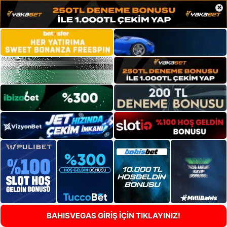
×
BAHISVEGAS GİRİŞ İÇİN TIKLAYINIZ!