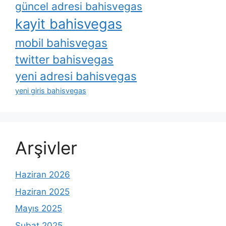
güncel adresi bahisvegas
kayit bahisvegas
mobil bahisvegas
twitter bahisvegas
yeni adresi bahisvegas
yeni giris bahisvegas
Arşivler
Haziran 2026
Haziran 2025
Mayıs 2025
Şubat 2025