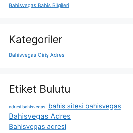
Bahisvegas Bahis Bilgileri
Kategoriler
Bahisvegas Giriş Adresi
Etiket Bulutu
bahis sitesi bahisvegas
adresi bahisvegas
Bahisvegas Adres
Bahisvegas adresi