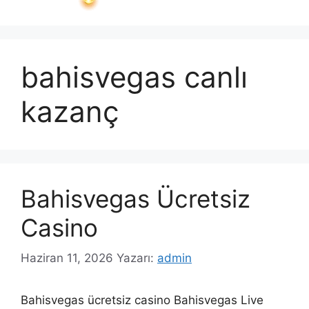
bahisvegas canlı
kazanç
Bahisvegas Ücretsiz
Casino
Haziran 11, 2026
Yazarı:
admin
Bahisvegas ücretsiz casino Bahisvegas Live