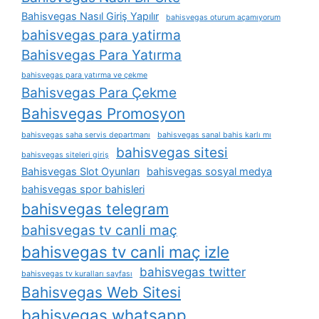
Bahisvegas Nasıl Giriş Yapılır
bahisvegas oturum açamıyorum
bahisvegas para yatirma
Bahisvegas Para Yatırma
bahisvegas para yatırma ve çekme
Bahisvegas Para Çekme
Bahisvegas Promosyon
bahisvegas saha servis departmanı
bahisvegas sanal bahis karlı mı
bahisvegas sitesi
bahisvegas siteleri giriş
Bahisvegas Slot Oyunları
bahisvegas sosyal medya
bahisvegas spor bahisleri
bahisvegas telegram
bahisvegas tv canli maç
bahisvegas tv canli maç izle
bahisvegas twitter
bahisvegas tv kuralları sayfası
Bahisvegas Web Sitesi
bahisvegas whatsapp