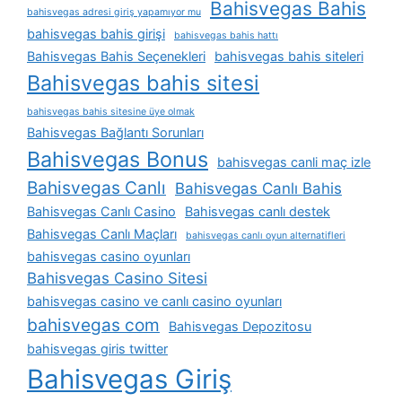
Bahisvegas Bahis
bahisvegas adresi giriş yapamıyor mu
bahisvegas bahis girişi
bahisvegas bahis hattı
Bahisvegas Bahis Seçenekleri
bahisvegas bahis siteleri
Bahisvegas bahis sitesi
bahisvegas bahis sitesine üye olmak
Bahisvegas Bağlantı Sorunları
Bahisvegas Bonus
bahisvegas canli maç izle
Bahisvegas Canlı
Bahisvegas Canlı Bahis
Bahisvegas Canlı Casino
Bahisvegas canlı destek
Bahisvegas Canlı Maçları
bahisvegas canlı oyun alternatifleri
bahisvegas casino oyunları
Bahisvegas Casino Sitesi
bahisvegas casino ve canlı casino oyunları
bahisvegas com
Bahisvegas Depozitosu
bahisvegas giris twitter
Bahisvegas Giriş