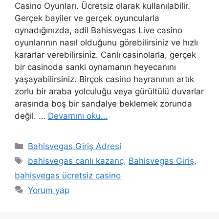
Casino Oyunları. Ücretsiz olarak kullanılabilir.
Gerçek bayiler ve gerçek oyuncularla
oynadığınızda, adil Bahisvegas Live casino
oyunlarının nasıl olduğunu görebilirsiniz ve hızlı
kararlar verebilirsiniz. Canlı casinolarla, gerçek
bir casinoda sanki oynamanın heyecanını
yaşayabilirsiniz. Birçok casino hayranının artık
zorlu bir araba yolculuğu veya gürültülü duvarlar
arasında boş bir sandalye beklemek zorunda
değil. …
Devamını oku…
Kategoriler
Bahisvegas Giriş Adresi
Etiketler
bahisvegas canlı kazanç
,
Bahisvegas Giriş
,
bahisvegas ücretsiz casino
Yorum yap