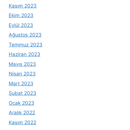
Kasım 2023
Ekim 2023
Eylül 2023
Ağustos 2023
Temmuz 2023
Haziran 2023
Mayıs 2023
Nisan 2023
Mart 2023
Şubat 2023
Ocak 2023
Aralık 2022
Kasım 2022