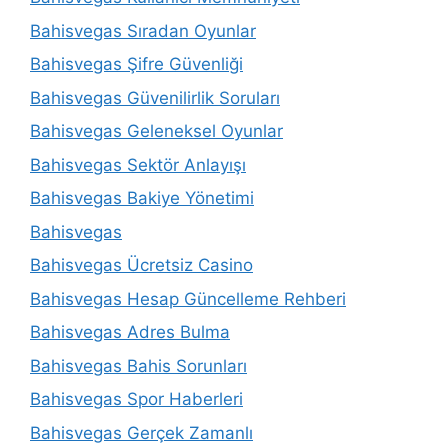
Bahisvegas Sıradan Oyunlar
Bahisvegas Şifre Güvenliği
Bahisvegas Güvenilirlik Soruları
Bahisvegas Geleneksel Oyunlar
Bahisvegas Sektör Anlayışı
Bahisvegas Bakiye Yönetimi
Bahisvegas
Bahisvegas Ücretsiz Casino
Bahisvegas Hesap Güncelleme Rehberi
Bahisvegas Adres Bulma
Bahisvegas Bahis Sorunları
Bahisvegas Spor Haberleri
Bahisvegas Gerçek Zamanlı