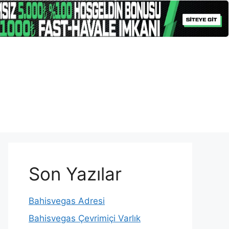
Son Yazılar
Bahisvegas Adresi
Bahisvegas Çevrimiçi Varlık