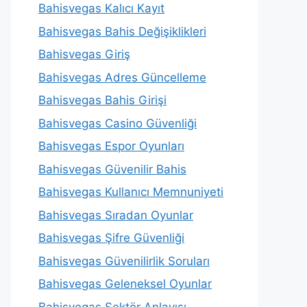
Bahisvegas Kalıcı Kayıt
Bahisvegas Bahis Değişiklikleri
Bahisvegas Giriş
Bahisvegas Adres Güncelleme
Bahisvegas Bahis Girişi
Bahisvegas Casino Güvenliği
Bahisvegas Espor Oyunları
Bahisvegas Güvenilir Bahis
Bahisvegas Kullanıcı Memnuniyeti
Bahisvegas Sıradan Oyunlar
Bahisvegas Şifre Güvenliği
Bahisvegas Güvenilirlik Soruları
Bahisvegas Geleneksel Oyunlar
Bahisvegas Sektör Anlayışı