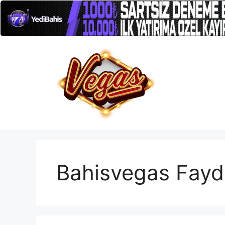
İçeriğe
atla
Bahisvegas Fayda