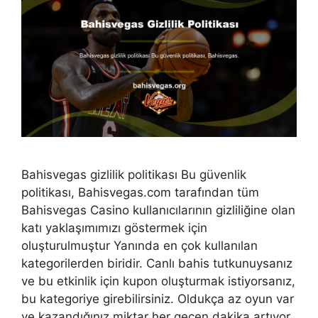
Bahisvegas gizlilik politikası Bu güvenlik
politikası, Bahisvegas.com tarafından tüm
Bahisvegas Casino kullanıcılarının gizliliğine olan
katı yaklaşımımızı göstermek için
oluşturulmuştur Yanında en çok kullanılan
kategorilerden biridir. Canlı bahis tutkunuysanız
ve bu etkinlik için kupon oluşturmak istiyorsanız,
bu kategoriye girebilirsiniz. Oldukça az oyun var
ve kazandığınız miktar her geçen dakika artıyor.