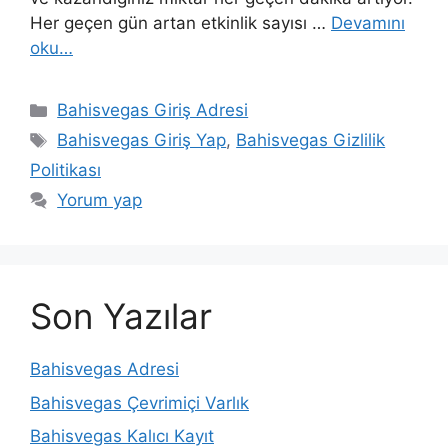
Her geçen gün artan etkinlik sayısı …
Devamını
oku…
Kategoriler
Bahisvegas Giriş Adresi
Etiketler
Bahisvegas Giriş Yap
,
Bahisvegas Gizlilik
Politikası
Yorum yap
Son Yazılar
Bahisvegas Adresi
Bahisvegas Çevrimiçi Varlık
Bahisvegas Kalıcı Kayıt