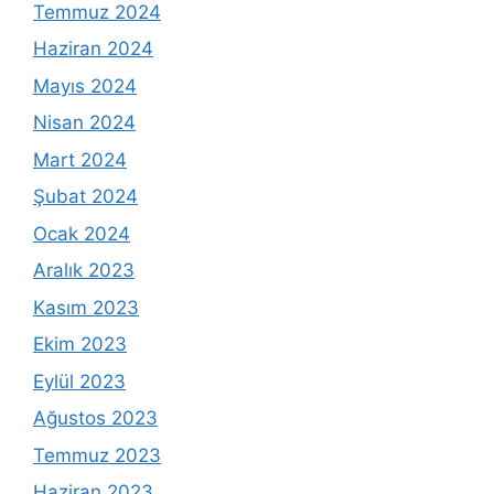
Temmuz 2024
Haziran 2024
Mayıs 2024
Nisan 2024
Mart 2024
Şubat 2024
Ocak 2024
Aralık 2023
Kasım 2023
Ekim 2023
Eylül 2023
Ağustos 2023
Temmuz 2023
Haziran 2023