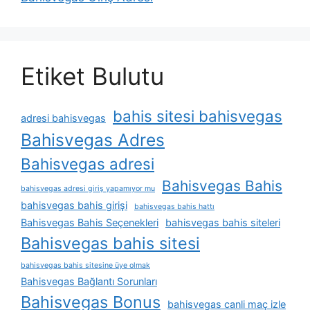
Etiket Bulutu
bahis sitesi bahisvegas
adresi bahisvegas
Bahisvegas Adres
Bahisvegas adresi
Bahisvegas Bahis
bahisvegas adresi giriş yapamıyor mu
bahisvegas bahis girişi
bahisvegas bahis hattı
Bahisvegas Bahis Seçenekleri
bahisvegas bahis siteleri
Bahisvegas bahis sitesi
bahisvegas bahis sitesine üye olmak
Bahisvegas Bağlantı Sorunları
Bahisvegas Bonus
bahisvegas canli maç izle