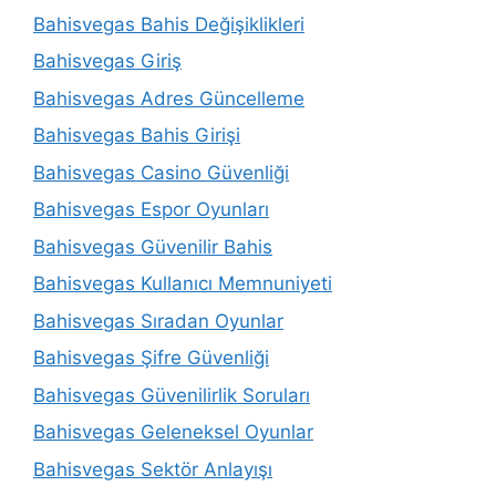
Bahisvegas Bahis Değişiklikleri
Bahisvegas Giriş
Bahisvegas Adres Güncelleme
Bahisvegas Bahis Girişi
Bahisvegas Casino Güvenliği
Bahisvegas Espor Oyunları
Bahisvegas Güvenilir Bahis
Bahisvegas Kullanıcı Memnuniyeti
Bahisvegas Sıradan Oyunlar
Bahisvegas Şifre Güvenliği
Bahisvegas Güvenilirlik Soruları
Bahisvegas Geleneksel Oyunlar
Bahisvegas Sektör Anlayışı