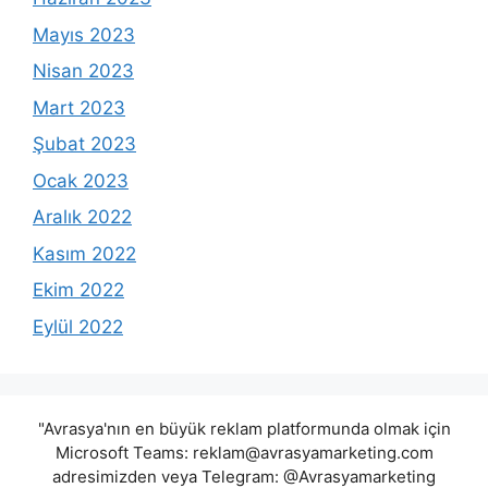
Mayıs 2023
Nisan 2023
Mart 2023
Şubat 2023
Ocak 2023
Aralık 2022
Kasım 2022
Ekim 2022
Eylül 2022
"Avrasya'nın en büyük reklam platformunda olmak için
Microsoft Teams:
reklam@avrasyamarketing.com
adresimizden veya Telegram: @Avrasyamarketing