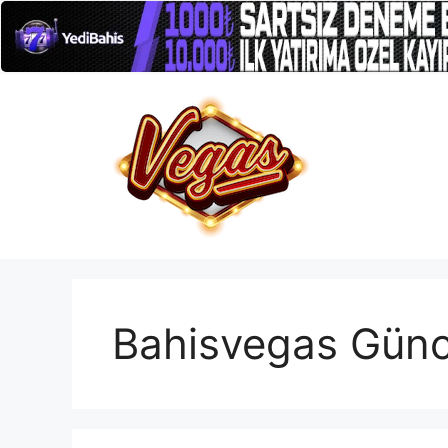
İçeriğe
atla
Bahisvegas Günc