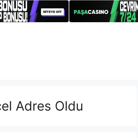
el Adres Oldu