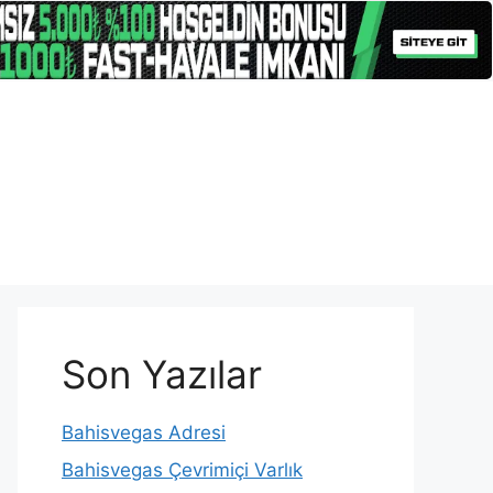
Son Yazılar
Bahisvegas Adresi
Bahisvegas Çevrimiçi Varlık