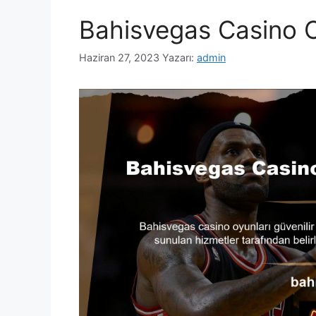
Bahisvegas Casino Oy
Haziran 27, 2023
Yazarı:
admin