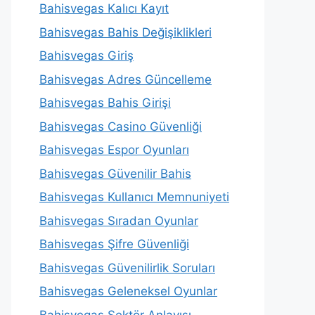
Bahisvegas Kalıcı Kayıt
Bahisvegas Bahis Değişiklikleri
Bahisvegas Giriş
Bahisvegas Adres Güncelleme
Bahisvegas Bahis Girişi
Bahisvegas Casino Güvenliği
Bahisvegas Espor Oyunları
Bahisvegas Güvenilir Bahis
Bahisvegas Kullanıcı Memnuniyeti
Bahisvegas Sıradan Oyunlar
Bahisvegas Şifre Güvenliği
Bahisvegas Güvenilirlik Soruları
Bahisvegas Geleneksel Oyunlar
Bahisvegas Sektör Anlayışı