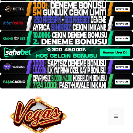
İçeriğe
atla
Menü