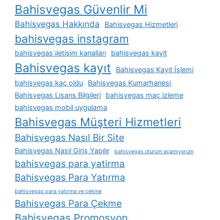
Bahisvegas Güvenlir Mi
Bahisvegas Hakkında
Bahisvegas Hizmetleri
bahisvegas instagram
bahisvegas i̇letişim kanalları
bahisvegas kayit
Bahisvegas kayıt
Bahisvegas Kayıt İşlemi
bahisvegas kaç oldu
Bahisvegas Kumarhanesi
Bahisvegas Lisans Bilgileri
bahisvegas maç izleme
bahisvegas mobil uygulama
Bahisvegas Müşteri Hizmetleri
Bahisvegas Nasıl Bir Site
Bahisvegas Nasıl Giriş Yapılır
bahisvegas oturum açamıyorum
bahisvegas para yatirma
Bahisvegas Para Yatırma
bahisvegas para yatırma ve çekme
Bahisvegas Para Çekme
Bahisvegas Promosyon