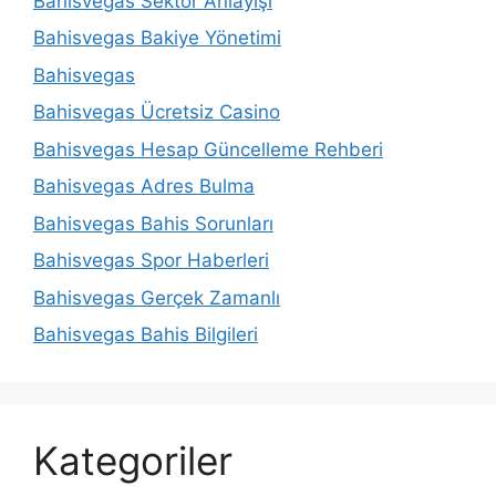
Bahisvegas Sektör Anlayışı
Bahisvegas Bakiye Yönetimi
Bahisvegas
Bahisvegas Ücretsiz Casino
Bahisvegas Hesap Güncelleme Rehberi
Bahisvegas Adres Bulma
Bahisvegas Bahis Sorunları
Bahisvegas Spor Haberleri
Bahisvegas Gerçek Zamanlı
Bahisvegas Bahis Bilgileri
Kategoriler