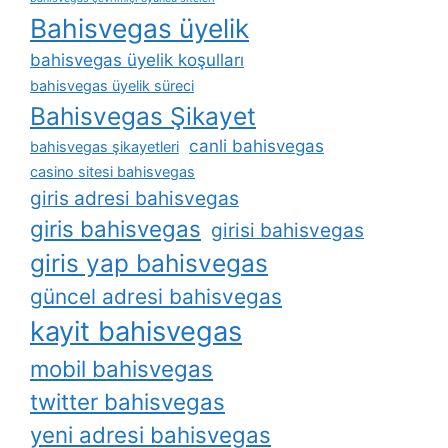
Bahisvegas üyelik
bahisvegas üyelik koşulları
bahisvegas üyelik süreci
Bahisvegas Şikayet
canli bahisvegas
bahisvegas şikayetleri
casino sitesi bahisvegas
giris adresi bahisvegas
giris bahisvegas
girisi bahisvegas
giris yap bahisvegas
güncel adresi bahisvegas
kayit bahisvegas
mobil bahisvegas
twitter bahisvegas
yeni adresi bahisvegas