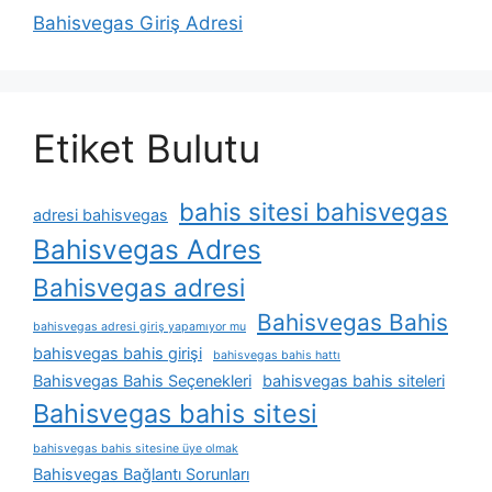
Bahisvegas Giriş Adresi
Etiket Bulutu
bahis sitesi bahisvegas
adresi bahisvegas
Bahisvegas Adres
Bahisvegas adresi
Bahisvegas Bahis
bahisvegas adresi giriş yapamıyor mu
bahisvegas bahis girişi
bahisvegas bahis hattı
Bahisvegas Bahis Seçenekleri
bahisvegas bahis siteleri
Bahisvegas bahis sitesi
bahisvegas bahis sitesine üye olmak
Bahisvegas Bağlantı Sorunları