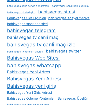
bahisvegas saha servis departmanı
bahisvegas sanal bahis karlı mı
bahisvegas sitesi
bahisvegas siteleri giriş
Bahisvegas Slot Oyunları
bahisvegas sosyal medya
bahisvegas spor bahisleri
bahisvegas telegram
bahisvegas tv canli maç
bahisvegas tv canli maç izle
bahisvegas twitter
bahisvegas tv kuralları sayfası
Bahisvegas Web Sitesi
bahisvegas whatsapp
Bahisvegas Yeni Adres
Bahisvegas Yeni Adresi
Bahisvegas yeni giriş
Bahisvegas Yeni Giriş Adresi
Bahisvegas Ödeme Yöntemleri
Bahisvegas Üyeliği
bahisvegas çevrimiçi oyuncu siteleri