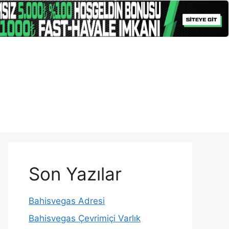
Son Yazılar
Bahisvegas Adresi
Bahisvegas Çevrimiçi Varlık