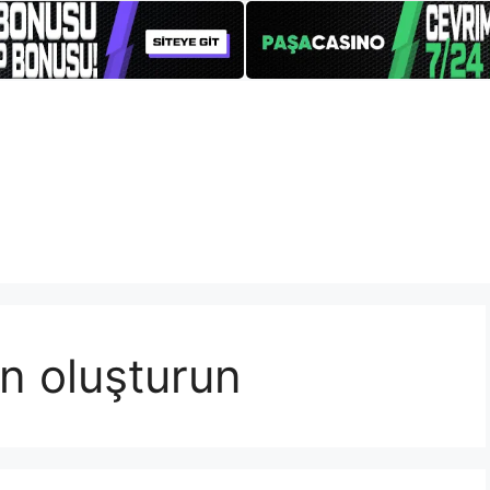
n oluşturun