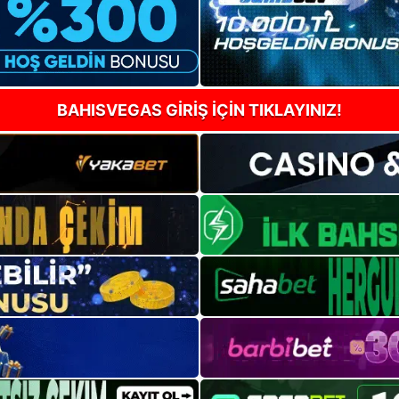
BAHISVEGAS GİRİŞ İÇİN TIKLAYINIZ!