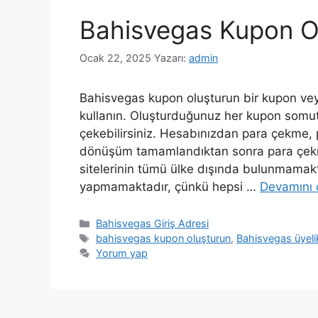
Bahisvegas Kupon O
Ocak 22, 2025
Yazarı:
admin
Bahisvegas kupon oluşturun bir kupon vey
kullanın. Oluşturduğunuz her kupon somut 
çekebilirsiniz. Hesabınızdan para çekme, 
dönüşüm tamamlandıktan sonra para çekm
sitelerinin tümü ülke dışında bulunmamakt
yapmamaktadır, çünkü hepsi …
Devamını
Kategoriler
Bahisvegas Giriş Adresi
Etiketler
bahisvegas kupon oluşturun
,
Bahisvegas üyeli
Yorum yap