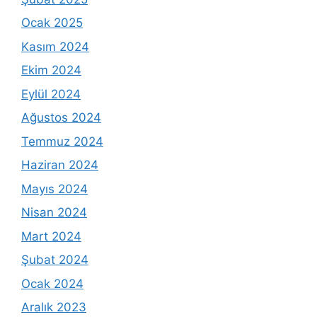
Ocak 2025
Kasım 2024
Ekim 2024
Eylül 2024
Ağustos 2024
Temmuz 2024
Haziran 2024
Mayıs 2024
Nisan 2024
Mart 2024
Şubat 2024
Ocak 2024
Aralık 2023