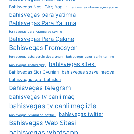
Bahisvegas Nasıl Giriş Yapılır
bahisvegas oturum açamıyorum
bahisvegas para yatirma
Bahisvegas Para Yatırma
bahisvegas para yatırma ve çekme
Bahisvegas Para Çekme
Bahisvegas Promosyon
bahisvegas saha servis departmanı
bahisvegas sanal bahis karlı mı
bahisvegas sitesi
bahisvegas siteleri giriş
Bahisvegas Slot Oyunları
bahisvegas sosyal medya
bahisvegas spor bahisleri
bahisvegas telegram
bahisvegas tv canli maç
bahisvegas tv canli maç izle
bahisvegas twitter
bahisvegas tv kuralları sayfası
Bahisvegas Web Sitesi
bahisvegas whatsapp