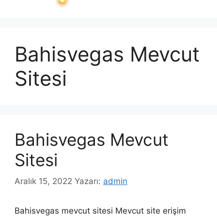
Bahisvegas Mevcut
Sitesi
Bahisvegas Mevcut
Sitesi
Aralık 15, 2022
Yazarı:
admin
Bahisvegas mevcut sitesi Mevcut site erişim