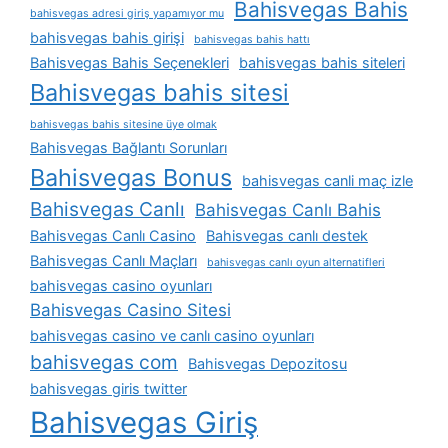
Bahisvegas Bahis
bahisvegas adresi giriş yapamıyor mu
bahisvegas bahis girişi
bahisvegas bahis hattı
Bahisvegas Bahis Seçenekleri
bahisvegas bahis siteleri
Bahisvegas bahis sitesi
bahisvegas bahis sitesine üye olmak
Bahisvegas Bağlantı Sorunları
Bahisvegas Bonus
bahisvegas canli maç izle
Bahisvegas Canlı
Bahisvegas Canlı Bahis
Bahisvegas Canlı Casino
Bahisvegas canlı destek
Bahisvegas Canlı Maçları
bahisvegas canlı oyun alternatifleri
bahisvegas casino oyunları
Bahisvegas Casino Sitesi
bahisvegas casino ve canlı casino oyunları
bahisvegas com
Bahisvegas Depozitosu
bahisvegas giris twitter
Bahisvegas Giriş