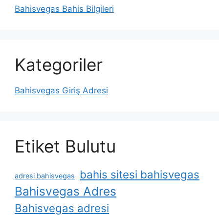
Bahisvegas Bahis Bilgileri
Kategoriler
Bahisvegas Giriş Adresi
Etiket Bulutu
bahis sitesi bahisvegas
adresi bahisvegas
Bahisvegas Adres
Bahisvegas adresi