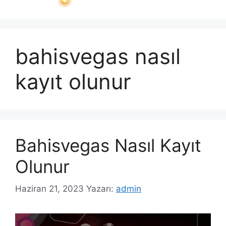
bahisvegas nasıl
kayıt olunur
Bahisvegas Nasıl Kayıt
Olunur
Haziran 21, 2023
Yazarı:
admin