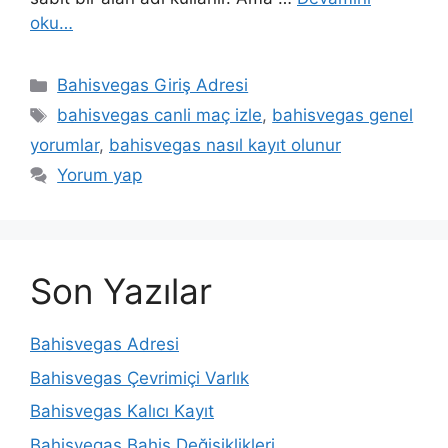
oku…
Kategoriler
Bahisvegas Giriş Adresi
Etiketler
bahisvegas canli maç izle
,
bahisvegas genel
yorumlar
,
bahisvegas nasıl kayıt olunur
Yorum yap
Son Yazılar
Bahisvegas Adresi
Bahisvegas Çevrimiçi Varlık
Bahisvegas Kalıcı Kayıt
Bahisvegas Bahis Değişiklikleri