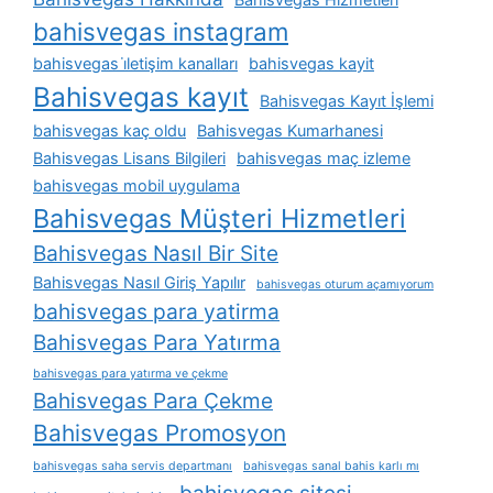
bahisvegas instagram
bahisvegas i̇letişim kanalları
bahisvegas kayit
Bahisvegas kayıt
Bahisvegas Kayıt İşlemi
bahisvegas kaç oldu
Bahisvegas Kumarhanesi
Bahisvegas Lisans Bilgileri
bahisvegas maç izleme
bahisvegas mobil uygulama
Bahisvegas Müşteri Hizmetleri
Bahisvegas Nasıl Bir Site
Bahisvegas Nasıl Giriş Yapılır
bahisvegas oturum açamıyorum
bahisvegas para yatirma
Bahisvegas Para Yatırma
bahisvegas para yatırma ve çekme
Bahisvegas Para Çekme
Bahisvegas Promosyon
bahisvegas saha servis departmanı
bahisvegas sanal bahis karlı mı