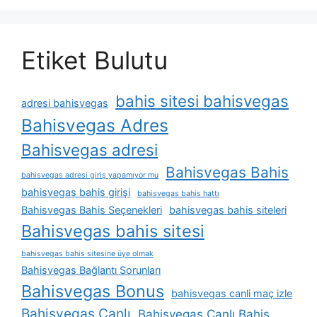
Etiket Bulutu
bahis sitesi bahisvegas
adresi bahisvegas
Bahisvegas Adres
Bahisvegas adresi
Bahisvegas Bahis
bahisvegas adresi giriş yapamıyor mu
bahisvegas bahis girişi
bahisvegas bahis hattı
Bahisvegas Bahis Seçenekleri
bahisvegas bahis siteleri
Bahisvegas bahis sitesi
bahisvegas bahis sitesine üye olmak
Bahisvegas Bağlantı Sorunları
Bahisvegas Bonus
bahisvegas canli maç izle
Bahisvegas Canlı
Bahisvegas Canlı Bahis