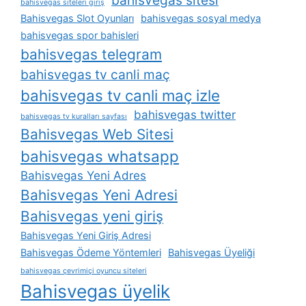
bahisvegas sitesi
bahisvegas siteleri giriş
Bahisvegas Slot Oyunları
bahisvegas sosyal medya
bahisvegas spor bahisleri
bahisvegas telegram
bahisvegas tv canli maç
bahisvegas tv canli maç izle
bahisvegas twitter
bahisvegas tv kuralları sayfası
Bahisvegas Web Sitesi
bahisvegas whatsapp
Bahisvegas Yeni Adres
Bahisvegas Yeni Adresi
Bahisvegas yeni giriş
Bahisvegas Yeni Giriş Adresi
Bahisvegas Ödeme Yöntemleri
Bahisvegas Üyeliği
bahisvegas çevrimiçi oyuncu siteleri
Bahisvegas üyelik