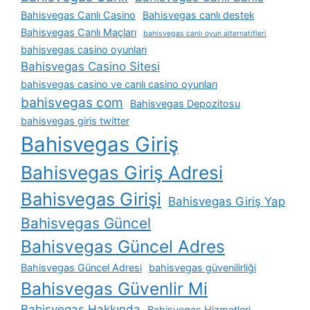
Bahisvegas Canlı Casino
Bahisvegas canlı destek
Bahisvegas Canlı Maçları
bahisvegas canlı oyun alternatifleri
bahisvegas casino oyunları
Bahisvegas Casino Sitesi
bahisvegas casino ve canlı casino oyunları
bahisvegas com
Bahisvegas Depozitosu
bahisvegas giris twitter
Bahisvegas Giriş
Bahisvegas Giriş Adresi
Bahisvegas Girişi
Bahisvegas Giriş Yap
Bahisvegas Güncel
Bahisvegas Güncel Adres
Bahisvegas Güncel Adresi
bahisvegas güvenilirliği
Bahisvegas Güvenlir Mi
Bahisvegas Hakkında
Bahisvegas Hizmetleri