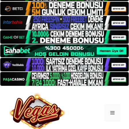
İçeriğe
atla
Menü