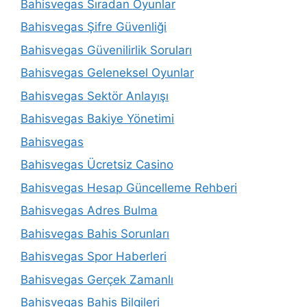
Bahisvegas Sıradan Oyunlar
Bahisvegas Şifre Güvenliği
Bahisvegas Güvenilirlik Soruları
Bahisvegas Geleneksel Oyunlar
Bahisvegas Sektör Anlayışı
Bahisvegas Bakiye Yönetimi
Bahisvegas
Bahisvegas Ücretsiz Casino
Bahisvegas Hesap Güncelleme Rehberi
Bahisvegas Adres Bulma
Bahisvegas Bahis Sorunları
Bahisvegas Spor Haberleri
Bahisvegas Gerçek Zamanlı
Bahisvegas Bahis Bilgileri