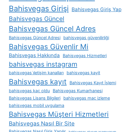
Bahisvegas Girişi
Bahisvegas Giriş Yap
Bahisvegas Güncel
Bahisvegas Güncel Adres
Bahisvegas Güncel Adresi
bahisvegas güvenilirliği
Bahisvegas Güvenlir Mi
Bahisvegas Hakkında
Bahisvegas Hizmetleri
bahisvegas instagram
bahisvegas i̇letişim kanalları
bahisvegas kayit
Bahisvegas kayıt
Bahisvegas Kayıt İşlemi
bahisvegas kaç oldu
Bahisvegas Kumarhanesi
Bahisvegas Lisans Bilgileri
bahisvegas maç izleme
bahisvegas mobil uygulama
Bahisvegas Müşteri Hizmetleri
Bahisvegas Nasıl Bir Site
Bahisvegas Nasıl Giriş Yapılır
bahisvegas oturum açamıyorum