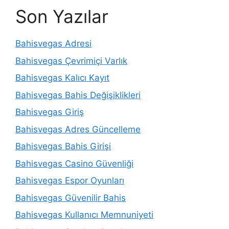
Son Yazılar
Bahisvegas Adresi
Bahisvegas Çevrimiçi Varlık
Bahisvegas Kalıcı Kayıt
Bahisvegas Bahis Değişiklikleri
Bahisvegas Giriş
Bahisvegas Adres Güncelleme
Bahisvegas Bahis Girişi
Bahisvegas Casino Güvenliği
Bahisvegas Espor Oyunları
Bahisvegas Güvenilir Bahis
Bahisvegas Kullanıcı Memnuniyeti