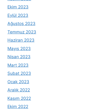
Ekim 2023
Eylül 2023
Ağustos 2023
Temmuz 2023
Haziran 2023
Mayıs 2023
Nisan 2023
Mart 2023
Şubat 2023
Ocak 2023
Aralık 2022
Kasım 2022
Ekim 2022