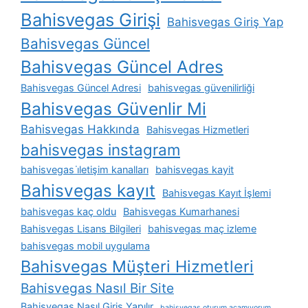
Bahisvegas Girişi
Bahisvegas Giriş Yap
Bahisvegas Güncel
Bahisvegas Güncel Adres
Bahisvegas Güncel Adresi
bahisvegas güvenilirliği
Bahisvegas Güvenlir Mi
Bahisvegas Hakkında
Bahisvegas Hizmetleri
bahisvegas instagram
bahisvegas i̇letişim kanalları
bahisvegas kayit
Bahisvegas kayıt
Bahisvegas Kayıt İşlemi
bahisvegas kaç oldu
Bahisvegas Kumarhanesi
Bahisvegas Lisans Bilgileri
bahisvegas maç izleme
bahisvegas mobil uygulama
Bahisvegas Müşteri Hizmetleri
Bahisvegas Nasıl Bir Site
Bahisvegas Nasıl Giriş Yapılır
bahisvegas oturum açamıyorum