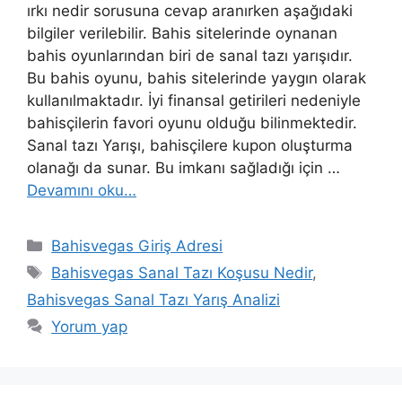
ırkı nedir sorusuna cevap aranırken aşağıdaki
bilgiler verilebilir. Bahis sitelerinde oynanan
bahis oyunlarından biri de sanal tazı yarışıdır.
Bu bahis oyunu, bahis sitelerinde yaygın olarak
kullanılmaktadır. İyi finansal getirileri nedeniyle
bahisçilerin favori oyunu olduğu bilinmektedir.
Sanal tazı Yarışı, bahisçilere kupon oluşturma
olanağı da sunar. Bu imkanı sağladığı için …
Devamını oku…
Kategoriler
Bahisvegas Giriş Adresi
Etiketler
Bahisvegas Sanal Tazı Koşusu Nedir
,
Bahisvegas Sanal Tazı Yarış Analizi
Yorum yap