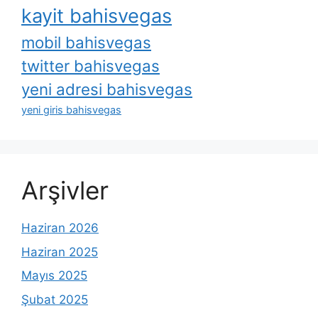
kayit bahisvegas
mobil bahisvegas
twitter bahisvegas
yeni adresi bahisvegas
yeni giris bahisvegas
Arşivler
Haziran 2026
Haziran 2025
Mayıs 2025
Şubat 2025