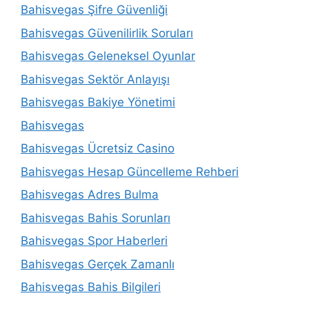
Bahisvegas Şifre Güvenliği
Bahisvegas Güvenilirlik Soruları
Bahisvegas Geleneksel Oyunlar
Bahisvegas Sektör Anlayışı
Bahisvegas Bakiye Yönetimi
Bahisvegas
Bahisvegas Ücretsiz Casino
Bahisvegas Hesap Güncelleme Rehberi
Bahisvegas Adres Bulma
Bahisvegas Bahis Sorunları
Bahisvegas Spor Haberleri
Bahisvegas Gerçek Zamanlı
Bahisvegas Bahis Bilgileri