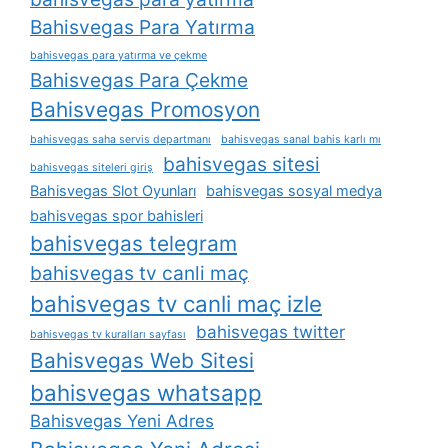
Bahisvegas Para Yatırma
bahisvegas para yatırma ve çekme
Bahisvegas Para Çekme
Bahisvegas Promosyon
bahisvegas saha servis departmanı
bahisvegas sanal bahis karlı mı
bahisvegas sitesi
bahisvegas siteleri giriş
Bahisvegas Slot Oyunları
bahisvegas sosyal medya
bahisvegas spor bahisleri
bahisvegas telegram
bahisvegas tv canli maç
bahisvegas tv canli maç izle
bahisvegas twitter
bahisvegas tv kuralları sayfası
Bahisvegas Web Sitesi
bahisvegas whatsapp
Bahisvegas Yeni Adres