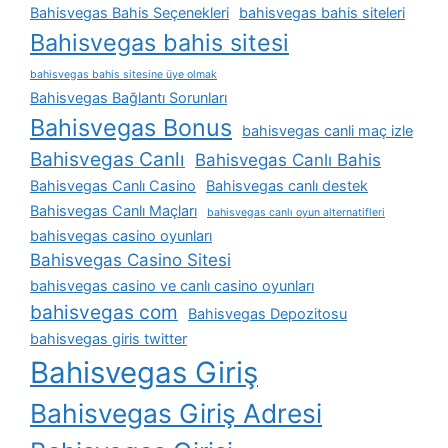
Bahisvegas Bahis Seçenekleri
bahisvegas bahis siteleri
Bahisvegas bahis sitesi
bahisvegas bahis sitesine üye olmak
Bahisvegas Bağlantı Sorunları
Bahisvegas Bonus
bahisvegas canli maç izle
Bahisvegas Canlı
Bahisvegas Canlı Bahis
Bahisvegas Canlı Casino
Bahisvegas canlı destek
Bahisvegas Canlı Maçları
bahisvegas canlı oyun alternatifleri
bahisvegas casino oyunları
Bahisvegas Casino Sitesi
bahisvegas casino ve canlı casino oyunları
bahisvegas com
Bahisvegas Depozitosu
bahisvegas giris twitter
Bahisvegas Giriş
Bahisvegas Giriş Adresi