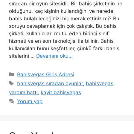
sıradan bir oyun sitesidir. Bir bahis şirketinin ne
olduğunu, kaç kişinin kullandığını ve nerede
bahis bulabileceğinizi hiç merak ettiniz mi? Bu
soruyu cevaplamak için çok çalıştık. Bu bahis
şirketi, kullanıcıları mutlu eden birinci sınıf
hizmeti ve en son teknolojisi ile bilinir. Bahis
kullanıcıları bunu keşfettiler, çünkü farklı bahis
sitelerini …
Devamını oku…
Kategoriler
Bahisvegas Giriş Adresi
Etiketler
bahisvegas sıradan oyunlar
,
bahisvegas
yardım hattı
,
kayit bahisvegas
Yorum yap