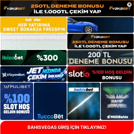
×
BAHISVEGAS GİRİŞ İÇİN TIKLAYINIZ!