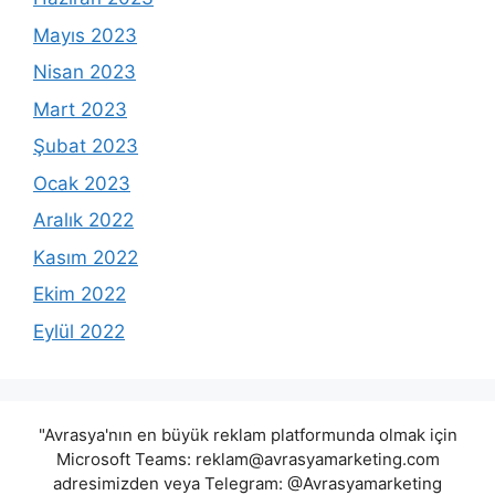
Mayıs 2023
Nisan 2023
Mart 2023
Şubat 2023
Ocak 2023
Aralık 2022
Kasım 2022
Ekim 2022
Eylül 2022
"Avrasya'nın en büyük reklam platformunda olmak için
Microsoft Teams:
reklam@avrasyamarketing.com
adresimizden veya Telegram: @Avrasyamarketing