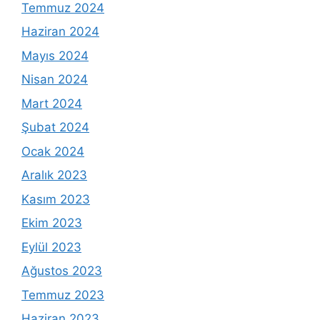
Temmuz 2024
Haziran 2024
Mayıs 2024
Nisan 2024
Mart 2024
Şubat 2024
Ocak 2024
Aralık 2023
Kasım 2023
Ekim 2023
Eylül 2023
Ağustos 2023
Temmuz 2023
Haziran 2023