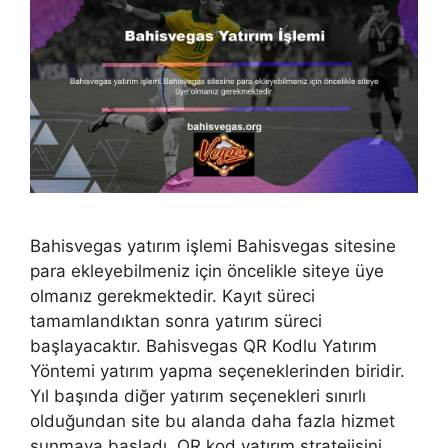
Bahisvegas yatırım işlemi Bahisvegas sitesine
para ekleyebilmeniz için öncelikle siteye üye
olmanız gerekmektedir. Kayıt süreci
tamamlandıktan sonra yatırım süreci
başlayacaktır. Bahisvegas QR Kodlu Yatırım
Yöntemi yatırım yapma seçeneklerinden biridir.
Yıl başında diğer yatırım seçenekleri sınırlı
olduğundan site bu alanda daha fazla hizmet
sunmaya başladı. QR kod yatırım stratejisini