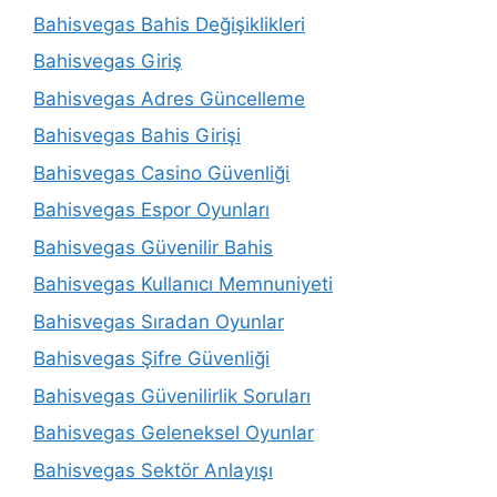
Bahisvegas Bahis Değişiklikleri
Bahisvegas Giriş
Bahisvegas Adres Güncelleme
Bahisvegas Bahis Girişi
Bahisvegas Casino Güvenliği
Bahisvegas Espor Oyunları
Bahisvegas Güvenilir Bahis
Bahisvegas Kullanıcı Memnuniyeti
Bahisvegas Sıradan Oyunlar
Bahisvegas Şifre Güvenliği
Bahisvegas Güvenilirlik Soruları
Bahisvegas Geleneksel Oyunlar
Bahisvegas Sektör Anlayışı