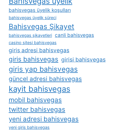
Bahisvegas üyelik
bahisvegas üyelik koşulları
bahisvegas üyelik süreci
Bahisvegas Şikayet
canli bahisvegas
bahisvegas şikayetleri
casino sitesi bahisvegas
giris adresi bahisvegas
giris bahisvegas
girisi bahisvegas
giris yap bahisvegas
güncel adresi bahisvegas
kayit bahisvegas
mobil bahisvegas
twitter bahisvegas
yeni adresi bahisvegas
yeni giris bahisvegas