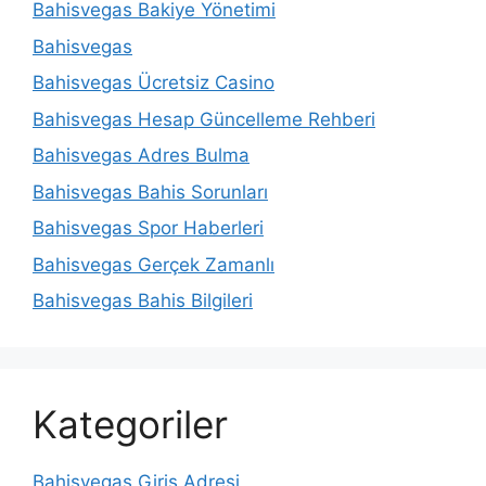
Bahisvegas Bakiye Yönetimi
Bahisvegas
Bahisvegas Ücretsiz Casino
Bahisvegas Hesap Güncelleme Rehberi
Bahisvegas Adres Bulma
Bahisvegas Bahis Sorunları
Bahisvegas Spor Haberleri
Bahisvegas Gerçek Zamanlı
Bahisvegas Bahis Bilgileri
Kategoriler
Bahisvegas Giriş Adresi