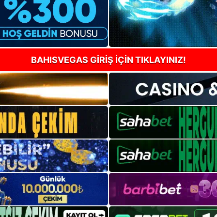
BAHISVEGAS GİRİŞ İÇİN TIKLAYINIZ!