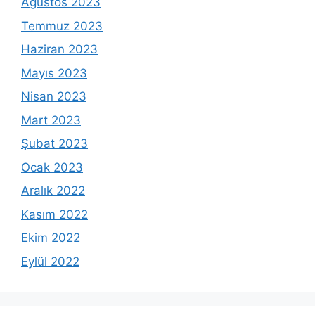
Ağustos 2023
Temmuz 2023
Haziran 2023
Mayıs 2023
Nisan 2023
Mart 2023
Şubat 2023
Ocak 2023
Aralık 2022
Kasım 2022
Ekim 2022
Eylül 2022