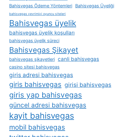
Bahisvegas Ödeme Yöntemleri
Bahisvegas Üyeliği
bahisvegas çevrimiçi oyuncu siteleri
Bahisvegas üyelik
bahisvegas üyelik koşulları
bahisvegas üyelik süreci
Bahisvegas Şikayet
canli bahisvegas
bahisvegas şikayetleri
casino sitesi bahisvegas
giris adresi bahisvegas
giris bahisvegas
girisi bahisvegas
giris yap bahisvegas
güncel adresi bahisvegas
kayit bahisvegas
mobil bahisvegas