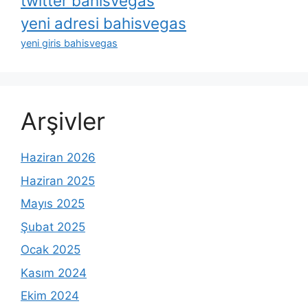
twitter bahisvegas
yeni adresi bahisvegas
yeni giris bahisvegas
Arşivler
Haziran 2026
Haziran 2025
Mayıs 2025
Şubat 2025
Ocak 2025
Kasım 2024
Ekim 2024