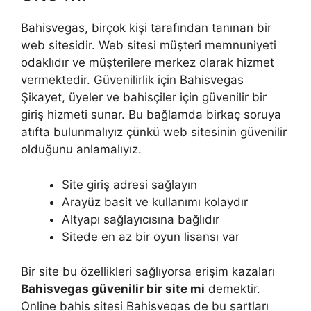
Bahisvegas, birçok kişi tarafından tanınan bir
web sitesidir. Web sitesi müşteri memnuniyeti
odaklıdır ve müşterilere merkez olarak hizmet
vermektedir. Güvenilirlik için Bahisvegas
Şikayet, üyeler ve bahisçiler için güvenilir bir
giriş hizmeti sunar. Bu bağlamda birkaç soruya
atıfta bulunmalıyız çünkü web sitesinin güvenilir
olduğunu anlamalıyız.
Site giriş adresi sağlayın
Arayüz basit ve kullanımı kolaydır
Altyapı sağlayıcısına bağlıdır
Sitede en az bir oyun lisansı var
Bir site bu özellikleri sağlıyorsa erişim kazaları
Bahisvegas güvenilir bir site mi
demektir.
Online bahis sitesi Bahisvegas de bu şartları