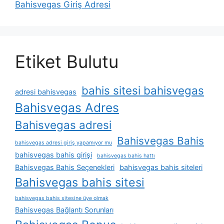
Bahisvegas Giriş Adresi
Etiket Bulutu
bahis sitesi bahisvegas
adresi bahisvegas
Bahisvegas Adres
Bahisvegas adresi
Bahisvegas Bahis
bahisvegas adresi giriş yapamıyor mu
bahisvegas bahis girişi
bahisvegas bahis hattı
Bahisvegas Bahis Seçenekleri
bahisvegas bahis siteleri
Bahisvegas bahis sitesi
bahisvegas bahis sitesine üye olmak
Bahisvegas Bağlantı Sorunları