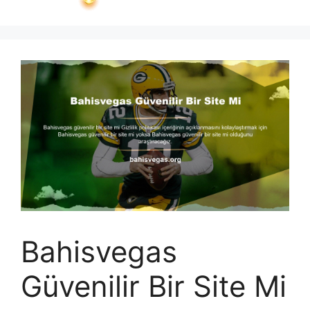
Bahisvegas
Güvenilir Bir Site Mi