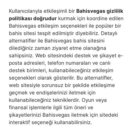
Kullanıcılarıyla etkileşimli bir
Bahisvegas gizlilik
politikası doğrudur
kurmak için koordine edilen
Bahisvegas etkileşim seçenekleri ile popüler bir
bahis sitesi tespit edilmiştir diyebiliriz. Detaylı
alternatifler ile Bahisvegas bahis sitesini
dilediğiniz zaman ziyaret etme olanağına
sahipsiniz. Web sitesindeki destek ve şikayet e-
posta adresleri, telefon numaraları ve canlı
destek birimleri, kullanabileceğiniz etkileşim
seçenekleri olarak gösterilir. Bu alternatifler,
web sitesiyle sorunsuz bir şekilde etkileşime
geçmek ve endişelerinizi iletmek için
kullanabileceğiniz tekniklerdir. Oyun veya
finansal işlemlerle ilgili tüm öneri ve
şikayetlerinizi Bahisvegas iletmek için sitedeki
interaktif seçeneği kullanabilirsiniz.