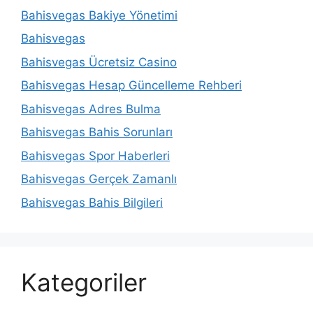
Bahisvegas Bakiye Yönetimi
Bahisvegas
Bahisvegas Ücretsiz Casino
Bahisvegas Hesap Güncelleme Rehberi
Bahisvegas Adres Bulma
Bahisvegas Bahis Sorunları
Bahisvegas Spor Haberleri
Bahisvegas Gerçek Zamanlı
Bahisvegas Bahis Bilgileri
Kategoriler