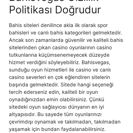
Politikası Doğrudur
Bahis siteleri denilince akla ilk olarak spor
bahisleri ve canlı bahis kategorileri gelmektedir.
Ancak son zamanlarda güvenilir ve kaliteli bahis
sitelerinden çıkan casino oyunlarının casino
tutkunlarına küçümsenemeyecek düzeyde
hizmet verdiğini söyleyebiliriz. Bahisvegas,
sunduğu oyun hizmetleri ile casino ve canlı
casino severleri en çok eğlendiren sitelerin
başında gelmektedir. Sitede hangi seçeneği
tercih ederseniz edin, kaliteli bir oyun
oynadığınızdan emin olabilirsiniz. Çünkü
sitedeki oyun sağlayıcısı dünyanın en iyi
altyapısıdır. Bu sayede tüm oyunlarınızı
çevrimdışı oynamak ve takılmadan, takılmadan
yaşamak için bundan faydalanabilirsiniz.