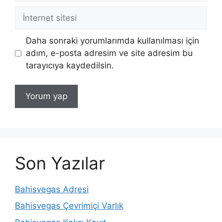
İnternet
sitesi
Daha sonraki yorumlarımda kullanılması için
adım, e-posta adresim ve site adresim bu
tarayıcıya kaydedilsin.
Son Yazılar
Bahisvegas Adresi
Bahisvegas Çevrimiçi Varlık