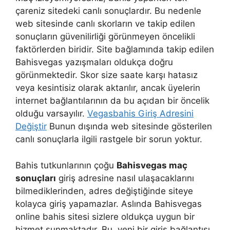
çareniz sitedeki canlı sonuçlardır. Bu nedenle
web sitesinde canlı skorların ve takip edilen
sonuçların güvenilirliği görünmeyen öncelikli
faktörlerden biridir. Site bağlamında takip edilen
Bahisvegas yazışmaları oldukça doğru
görünmektedir. Skor size saate karşı hatasız
veya kesintisiz olarak aktarılır, ancak üyelerin
internet bağlantılarının da bu açıdan bir öncelik
olduğu varsayılır.
Vegasbahis Giriş Adresini
Değiştir
Bunun dışında web sitesinde gösterilen
canlı sonuçlarla ilgili rastgele bir sorun yoktur.
Bahis tutkunlarının çoğu
Bahisvegas maç
sonuçları
giriş adresine nasıl ulaşacaklarını
bilmediklerinden, adres değiştiğinde siteye
kolayca giriş yapamazlar. Aslında Bahisvegas
online bahis sitesi sizlere oldukça uygun bir
hizmet sunmaktadır. Bu, yeni bir giriş bağlantısı