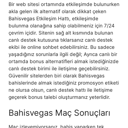
Bir web sitesi ortamında etkileşimde bulunurken
akla gelen ilk alternatif olarak dikkat çeken
Bahisvegas Etkileşim Hattı, etkileşimde
bulunma olanağına sahip olabilmeniz için 7/24
çevrim içidir. Sitenin sağ alt kısmında bulunan
canlı destek kutusuna tıklarsanız canlı destek
ekibi ile online sohbet edebilirsiniz. Bu sadece
yaşadığınız sorunlarla ilgili değil; Ayrıca canlı bir
ortamda bonus alternatifleri almak istediğinizde
canlı destek birimi ile iletişime geçebilirsiniz.
Güvenilir sitelerden biri olarak Bahisvegas
bahislerinde almak istediğiniz promosyon etiketi
ne olursa olsun, canlı destek hattı ile iletişime
geçerek bonus talebi oluşturmanız yeterlidir.
Bahisvegas Maç Sonuçları
Maç izleyemiyorsanız, bahis yaparken tek