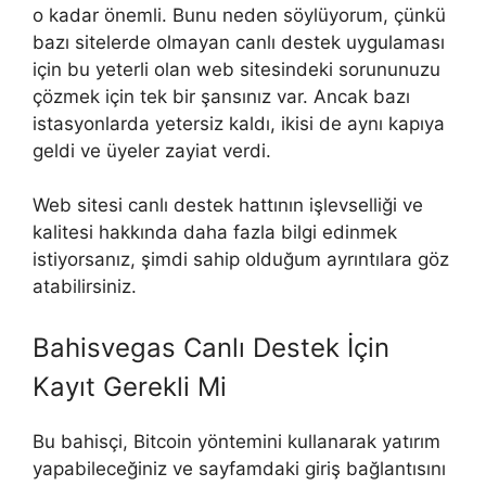
o kadar önemli. Bunu neden söylüyorum, çünkü
bazı sitelerde olmayan canlı destek uygulaması
için bu yeterli olan web sitesindeki sorununuzu
çözmek için tek bir şansınız var. Ancak bazı
istasyonlarda yetersiz kaldı, ikisi de aynı kapıya
geldi ve üyeler zayiat verdi.
Web sitesi canlı destek hattının işlevselliği ve
kalitesi hakkında daha fazla bilgi edinmek
istiyorsanız, şimdi sahip olduğum ayrıntılara göz
atabilirsiniz.
Bahisvegas Canlı Destek İçin
Kayıt Gerekli Mi
Bu bahisçi, Bitcoin yöntemini kullanarak yatırım
yapabileceğiniz ve sayfamdaki giriş bağlantısını