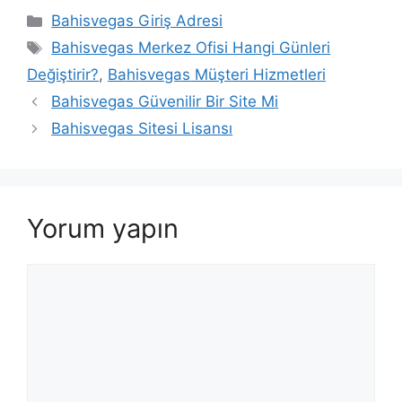
Kategoriler
Bahisvegas Giriş Adresi
Etiketler
Bahisvegas Merkez Ofisi Hangi Günleri
Değiştirir?
,
Bahisvegas Müşteri Hizmetleri
Yazı
Bahisvegas Güvenilir Bir Site Mi
dolaşımı
Bahisvegas Sitesi Lisansı
Yorum yapın
Yorum