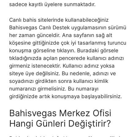
sadece kayıtlı üyelere sunmaktadır.
Canlı bahis sitelerinde kullanabileceğiniz
Bahisvegas Canlı Destek uygulamasının sürümü
her zaman günceldir. Ana sayfanın sağ alt
köşesine gittiğinizde çok iyi tasarlanmış turuncu
konuşma görseline tıklayın. Buradaki görsele
tıkladığınızda açılan pencerede kullanıcı adınızı
girmeniz istenecektir. Kullanıcı adınız yoksa
siteye üye değilsiniz. Bu nedenle, adınızı ve
soyadınızı girdikten sonra kullanıcı kimlik
numaranızı girmelisiniz. Bu numarayı
girdiğinizde artık konuşmaya başlayabilirsiniz.
Bahisvegas Merkez Ofisi
Hangi Günleri Değiştirir?