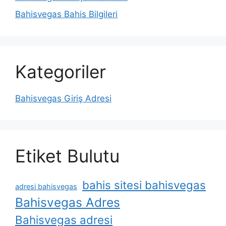
Bahisvegas Bahis Bilgileri
Kategoriler
Bahisvegas Giriş Adresi
Etiket Bulutu
bahis sitesi bahisvegas
adresi bahisvegas
Bahisvegas Adres
Bahisvegas adresi