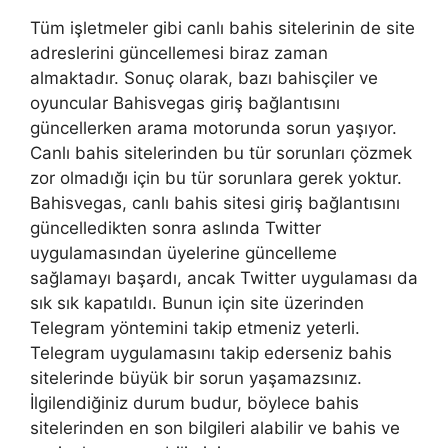
Tüm işletmeler gibi canlı bahis sitelerinin de site
adreslerini güncellemesi biraz zaman
almaktadır. Sonuç olarak, bazı bahisçiler ve
oyuncular Bahisvegas giriş bağlantısını
güncellerken arama motorunda sorun yaşıyor.
Canlı bahis sitelerinden bu tür sorunları çözmek
zor olmadığı için bu tür sorunlara gerek yoktur.
Bahisvegas, canlı bahis sitesi giriş bağlantısını
güncelledikten sonra aslında Twitter
uygulamasından üyelerine güncelleme
sağlamayı başardı, ancak Twitter uygulaması da
sık sık kapatıldı. Bunun için site üzerinden
Telegram yöntemini takip etmeniz yeterli.
Telegram uygulamasını takip ederseniz bahis
sitelerinde büyük bir sorun yaşamazsınız.
İlgilendiğiniz durum budur, böylece bahis
sitelerinden en son bilgileri alabilir ve bahis ve