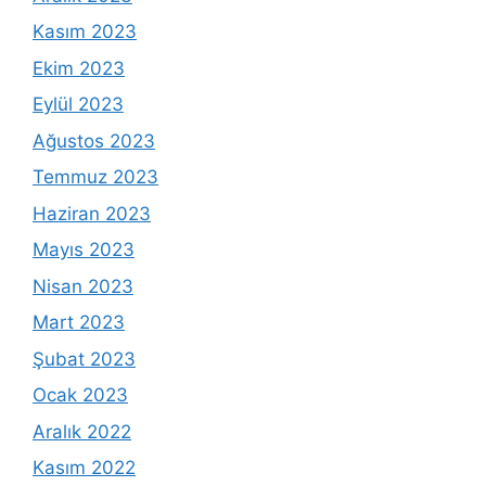
Kasım 2023
Ekim 2023
Eylül 2023
Ağustos 2023
Temmuz 2023
Haziran 2023
Mayıs 2023
Nisan 2023
Mart 2023
Şubat 2023
Ocak 2023
Aralık 2022
Kasım 2022