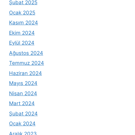
Şubat 2025
Ocak 2025
Kasım 2024
Ekim 2024
Eylül 2024
Ağustos 2024
Temmuz 2024
Haziran 2024
Mayıs 2024
Nisan 2024
Mart 2024
Şubat 2024
Ocak 2024
Aralık 2023