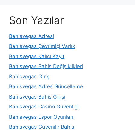
Son Yazılar
Bahisvegas Adresi
Bahisvegas Çevrimiçi Varlık
Bahisvegas Kalıcı Kayıt
Bahisvegas Bahis Değişiklikleri
Bahisvegas Giriş
Bahisvegas Adres Güncelleme
Bahisvegas Bahis Girişi
Bahisvegas Casino Güvenliği
Bahisvegas Espor Oyunları
Bahisvegas Güvenilir Bahis